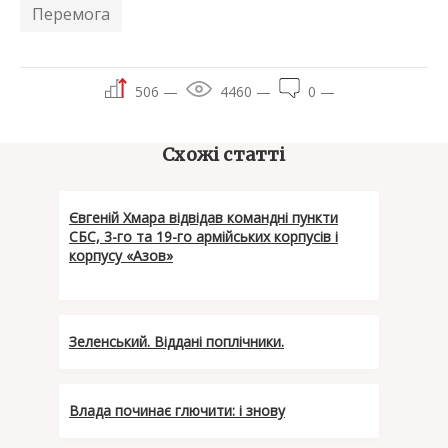
Перемога
506 —
4460 —
0 —
Схожі статті
Євгеній Хмара відвідав командні пункти
СБС, 3-го та 19-го армійських корпусів і
корпусу «Азов»
Зеленський. Віддані поплічники.
Влада починає глючити: i знову