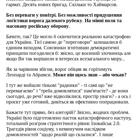
гармат. Десять нових бригад. Скільки то Хаймарсов.
Без переваги у повітрі.
Без можливості придушення
логістики ворога далекого рубежу
.
На мінні поля та
масовану російську оборону
.
Бачите, так? Це могло б скінчитися реальною катастрофою
для України. Тієї самою де "переговори" залишалися б
єдиним виходом. Союзники згнітивши демократичні
принципи погодилися б: звісно, це воєнний злочинець але
якщо Ви так вирішили в інтересах всезагального миру...
Як за чарівним збігом, ворог обіцяв як горітимуть
Леопарді та Абрамси.
Може він щоcь знав – aбo чекав?
І тут же вийшли тіньові "радники" - ті самі що "не
перемагаємо" і "треба домовлятися" пам'ятаєте? - де вони
сьогодні, до речі? вже відволіклися, простір уваги? - а ось і
проєкт уже готовий, дивіться як ефективно попрацювали.
Бажаєте тут прямо, без алегорій? Звісно, жодних проблем.
Україні було підготовлено пасток катастрофічного наступу,
тотальний розгром стратегічного рівня: Іловайськ 2.0.
Трагедія рівня соціуму, з неминучим наслідком
домовленостей "щодо реалій що склалися". І лише