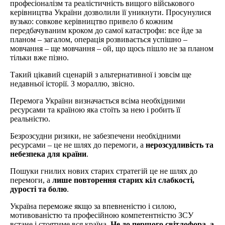
професіоналізм та реалістичність вищого військового
керівництва України дозволили її уникнути. Просунулися
вузько: совкове керівництво привело б кожним
передбачуваним кроком до самої катастрофи: все йде за
планом – загалом, операція розвивається успішно –
мовчання – ще мовчання – ой, що щось пішло не за планом
тільки вже пізно.
Такий цікавий сценарій з альтернативної і зовсім ще
недавньої історії. З мораллю, звісно.
Перемога України визначається всіма необхідними
ресурсами та країною яка стоїть за нею і робить її
реальністю.
Безрозсудни ризики, не забезпечени необхідними
ресурсами – це не шлях до перемоги, а
нерозсудливість та
небезпека для країни
.
Пошуки гнилих нових старих стратегій це не шлях до
перемоги, а
лише повторення старих кіл слабкості,
дурості та болю
.
Україна переможе якщо за впевненістю і силою,
мотивованістю та професійною компетентністю ЗСУ
встане і стоятиме вся країна.
Не до першого світлофора, а