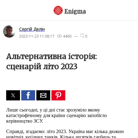
Enigma
Сергiй Делін
2023-11-23 11:08:17
4460 —
0
Альтернативна історія:
сценарій літо 2023
Лише сьогодні, у ці дні стає зрозуміло якому
катастрофічному для країни сценарію запобігло
керівництво ЗСУ.
Справді, згадаємо: літо 2023. Україна має кілька дюжин
новітніх західних танків. Кілька десятків гаубиць та