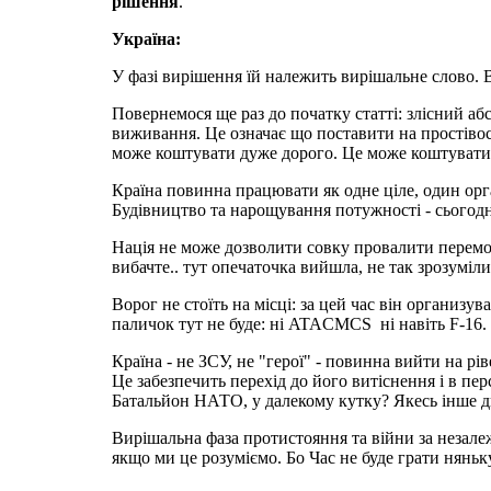
рішення
.
Україна:
У фазі вирішення їй належить вирішальне слово. Ві
Повернемося ще раз до початку статті: злісний аб
виживання. Це означає що поставити на простіво
може коштувати дуже дорого. Це може коштувати в
Країна повинна працювати як одне ціле, один орг
Будівництво та нарощування потужності - сьогодн
Нація не може дозволити совку провалити перемогу
вибачте.. тут опечаточка вийшла, не так зрозуміл
Ворог не стоїть на місці: за цей час він органи
паличок тут не буде: ні ATACMCS ні навіть F-16.
Країна - не ЗСУ, не "герої" - повинна вийти на рі
Це забезпечить перехід до його витіснення і в пе
Батальйон НАТО, у далекому кутку? Якеcь iнше 
Вирішальна фаза протистояння та війни за незале
якщо ми це розуміємо. Бo Час не буде грати няньк