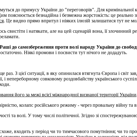
тимуться до примусу України до "переговорів". Для кримінальної к
Цим пояснюється безнадійна і безмежна жорстокість: це реально з
ся
. Це видно прямо впритул і ніяких ілюзій залишатися тут не мо
ось свистіти і натякати, але на цей сценарій вона, її злочинний 
реламати.
ші до самозбереження проти волі народу України до свободи
 остаточно. Ніякі промови і посвисти тут нічого не додадуть.
е раз. З цієї ситуації, в яку опинилася втягнута Європа і світ з
, і непереборному совковому роздовбайству українського суспіль
ходи.
вання його за межі всієї міжнародної визнаної території України
ірністю, колапс російського режиму - через провальну війну та 
чості та волі. У тому числі політичної. Згідно зі спостережувано
схоже, входить у період чи то тимчасового помутніння; чи то пр
дні ставити перемогу та незалежність України в залежність від п