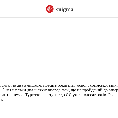
Enigma
тул за два з лишком, і десять років цієї, нової української війни
или. З неї є тільки два шляхи: вперед: той, що не пройдений до за
іантів немає. Туреччина вступає до ЄС уже сімдесят років. Розпо
и.