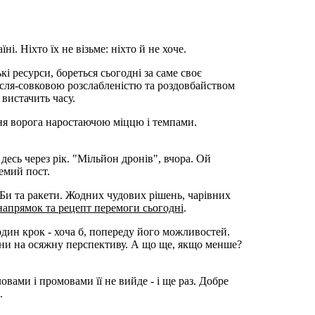
. Ніхто їх не візьме: ніхто й не хоче.
і ресурси, бореться сьогодні за саме своє
ісля-совковою розслабленістю тa роздовбайством
вистачить часу.
ння ворога наростаючою міццю і темпами.
десь через рік. "Мільйон дронів", вчора. Ой
ремий пост.
АБи та ракети. Жодних чудових рішень, чарівних
напрямок та рецепт перемоги сьогодні
.
 один крок - хоча б, попереду його можливостей.
раїни на осяжну перспективу. А що ще, якщо менше?
ловами і промовами її не вийде - і ще раз. Добре
.