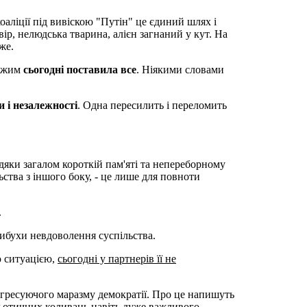
оаліції під вивіскою "Путін" це єдиний шлях і
вір, нелюдська тварина, алієн загнаний у кут. На
же.
режим
сьогодні поставила все
. Ніякими словами
 і незалежності
. Одна пересилить і переломить
авдяки загалом короткій пам'яті та непереборному
ства з іншого боку, - це лише для повноти
.
вибухи невдоволення суспільства.
ю ситуацією,
сьогодні у партнерів її не
огресуючого маразму демократії. Про це напишуть
ольотичних коливань навіть дуже важливого