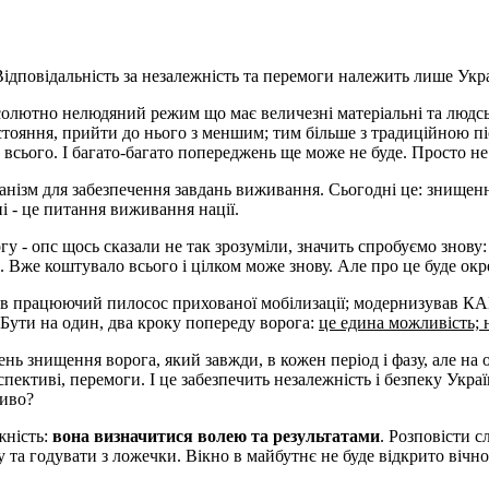
дповідальність за незалежність та перемоги належить лише Україні
солютно нелюдяний режим що має величезні матеріальні та людськ
стояння, прийти до нього з меншим; тим більше з традиційною п
сього. І багато-багато попереджень ще може не буде. Просто не 
анізм для забезпечення завдань виживання. Сьогодні це: знище
і - це питання виживання нації.
 - опс щось сказали не так зрозуміли, значить спробуємо знову: 
и. Bже коштувало всього і цілком може знову. Але про це буде ок
зував працюючий пилосос прихованої мобілизації; модернизував К
 Бути на один, два кроку попереду ворога:
це едина можливість; 
вень знищення ворога, який завжди, в кожен період і фазу, але на
рспективі, перемоги. І це забезпечить незалежність і безпеку Ук
диво?
жність:
вона визначитися волею та результатами
. Розповісти с
у тa годувати з ложечки. Вікно в майбутнє не буде відкрито вічно