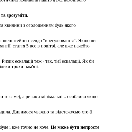
та зрозуміти.
та хвилини з оголошенням будь-якого
і франкенштейни псевдо "врегулювання". Якщо ви
тії, стаття 5 все в повітрі, але вже начебто
зик ескалації теж - так, тієї ескалації. Як би
ільки трохи пам'яті.
 те саме), а ризики мінімальні... особливо якщо
ходила. Дивимося уважно тa відстежуємо хто (і
буде і вже точно не хоче.
Це може бути непросте