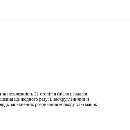
 за незалежність 21 століття (після невдалої
вершення ще жодного разу; і, заокругленнями й
віді, запевнення, розривання кольору хакі майок