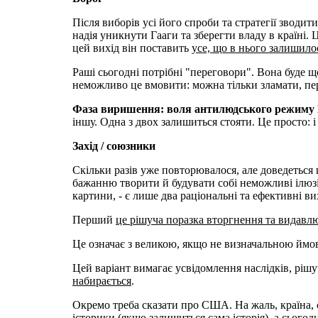
Після виборів усі його спроби та стратегії зводи
надія уникнути Гааги тa зберегти владу в країні. 
цей вихід він поставить
усе, що в нього залишило
Раші сьогодні потрібні "переговори". Вона буде щ
неможливо це вмовити: можна тільки зламати, пе
Фаза виришення: воля антилюдського режиму Ра
іншу. Одна з двох залишиться стояти. Це просто: і
Захід / союзники
Скільки разів уже повторювалося, але доведеться щ
бажанню творити й будувати собі неможливі ілюзії
картини, - є лише два раціональні та ефективні ви
Перший
це рішуча поразка вторгнення та видавлю
Це означає з великою, якщо не визначальною ймов
Цей варіант вимагає усвідомлення наслідків, рішу
набирається
.
Окремо треба сказати про США. На жаль, країна, 
історики (якщо залишиться сама історія), а сього