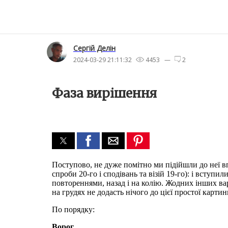
Сергiй Делін
2024-03-29 21:11:32
4453 —
2
Фаза вирішення
Поступово, не дуже помітно ми підійшли до неї впри
спроби 20-го і сподівань та візій 19-го): і вступ
повтореннями, назад і на колію. Жодних інших вар
на грудях не додасть нічого до цієї простої картин
По порядку:
Ворог