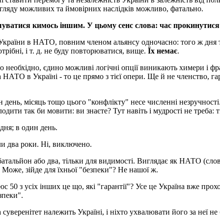
 погляду можливих та ймовірних наслідків можливо, фатально.
уватися кимось іншим. У цьому сенс слова: час прокинутися 
 України в НАТО, повним членом альянсу одночасно: того ж дня 
рібні, і т. д. не буду повторюватися, вище.
Їх немає
.
те що необхідно, єдино можливі логічні опції виникають химери 
АТО в Україні - то це прямо з тієї опери. Ще й не членство, гаран
ень, місяць тощо цього "конфлікту" несе численні незручності. Ри
одити так би мовити: ви знаєте? Тут навіть і мудрості не треба: т
дня; в один день.
 два роки. Ні, виключено.
батальйон або два, тільки для видимості. Виглядає як НАТО (слово
. Може, зійде для їхньої "безпеки"? Не нашої ж.
юс 50 з усіх інших це що, які "гарантії"? Усе це Україна вже про
зпеки".
суверенітет належить Україні, і ніхто ухвалювати його за неї не 