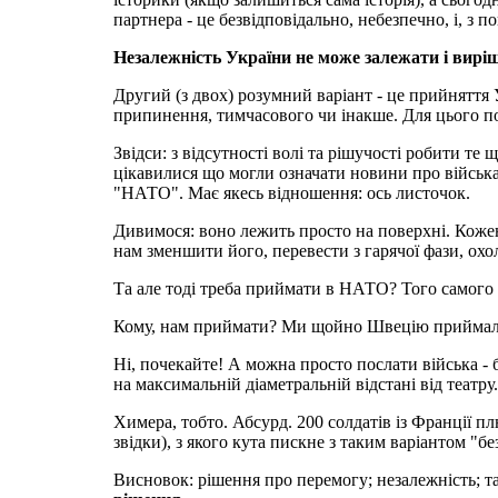
партнера - це безвідповідально, небезпечно, і, з
Незалежність України не може залежати і виріш
Другий (з двох) розумний варіант - це прийняття
припинення, тимчасового чи інакше. Для цього пот
Звідси: з відсутності волі тa рішучості робити 
цікавилися що могли означати новини про війська Н
"НАТО". Має якесь відношення: ось листочок.
Дивимося: воно лежить просто на поверхні. Кожен д
нам зменшити його, перевести з гарячої фази, охол
Та але тоді треба приймати в НАТО? Того самого 
Кому, нам приймати? Ми щойно Швецію приймали
Ні, почекайте! А можна просто послати війська - 
на максимальній діаметральній відстані від театру
Химера, тобто. Абсурд. 200 солдатів із Франції пл
звідки), з якого кута пискне з таким варіантом "бе
Висновок: рішення про перемогу; незалежність; та 