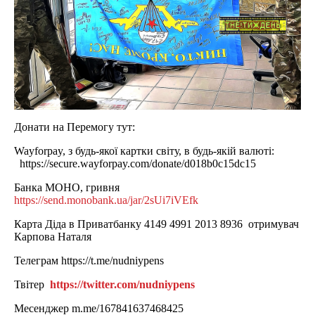
Донати на Перемогу тут:
Wayforpay, з будь-якої картки світу, в будь-якій валюті:
https://secure.wayforpay.com/donate/d018b0c15dc15
Банка МОНО, гривня
https://send.monobank.ua/jar/2sUi7iVEfk
Карта Діда в Приватбанку 4149 4991 2013 8936 отримувач
Карпова Наталя
Телеграм https://t.me/nudniypens
Твітер
https://twitter.com/nudniypens
Месенджер m.me/167841637468425