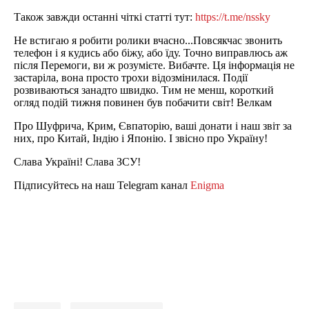
Також завжди останні чіткі статті тут:
https://t.me/nssky
Не встигаю я робити ролики вчасно...Повсякчас звонить
телефон і я кудись або біжу, або їду. Точно виправлюсь аж
після Перемоги, ви ж розумієте. Вибачте. Ця інформація не
застаріла, вона просто трохи відозмінилася. Події
розвиваються занадто швидко. Тим не менш, короткий
огляд подій тижня повинен був побачити світ! Велкам
Про Шуфрича, Крим, Євпаторію, ваші донати і наш звіт за
них, про Китай, Індію і Японію. І звісно про Україну!
Слава Україні! Слава ЗСУ!
Підписуйтесь на наш Telegram канал
Enigma