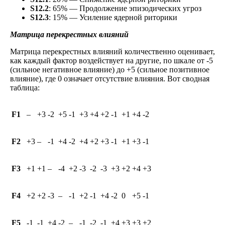
S12.2
: 65% — Продолжение эпизодических угроз
S12.3
: 15% — Усиление ядерной риторики
Матрица перекрестных влияний
Матрица перекрестных влияний количественно оценивает,
как каждый фактор воздействует на другие, по шкале от -5
(сильное негативное влияние) до +5 (сильное позитивное
влияние), где 0 означает отсутствие влияния. Вот сводная
таблица:
F1
–
+3
-2
+5
-1
+3
+4
+2
-1
+1
+4
-2
F2
+3
–
-1
+4
-2
+4
+2
+3
-1
+1
+3
-1
F3
+1
+1
–
-4
+2
-3
-2
-3
+3
+2
+4
+3
F4
+2
+2
-3
–
-1
+2
-1
+4
-2
0
+5
-1
F5
-1
-1
+4
-2
–
-1
-2
-1
+4
+3
+3
+2