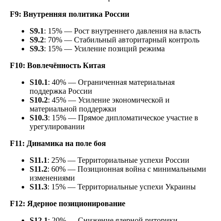
F9: Внутренняя политика России
S
9.1
: 15% — Рост внутреннего давления на власть
S9.2
: 70% — Стабильный авторитарный контроль
S9.3
: 15% — Усиление позиций режима
F10: Вовлечённость Китая
S10.1
: 40% — Ограниченная материальная
поддержка России
S
10.2
: 45% — Усиление экономической и
материальной поддержки
S
10.3
: 15% — Прямое дипломатическое участие в
урегулировании
F11: Динамика на поле боя
S11.1
: 25% — Территориальные успехи России
S
11.2
: 60% — Позиционная война с минимальными
изменениями
S11.3
: 15% — Территориальные успехи Украины
F12: Ядерное позиционирование
S12.1
: 20% — Снижение ядерной риторики