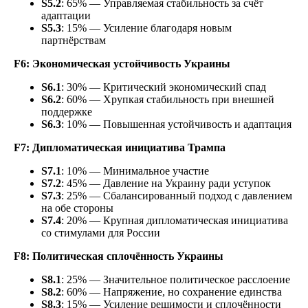
S
5.2
: 65% — Управляемая стабильность за счёт
адаптации
S5.3
: 15% — Усиление благодаря новым
партнёрствам
F6: Экономическая устойчивость Украины
S6.1
: 30% — Критический экономический спад
S
6.2
: 60% — Хрупкая стабильность при внешней
поддержке
S6.3
: 10% — Повышенная устойчивость и адаптация
F7: Дипломатическая инициатива Трампа
S7.1
: 10% — Минимальное участие
S
7.2
: 45% — Давление на Украину ради уступок
S
7.3
: 25% — Сбалансированный подход с давлением
на обе стороны
S
7.4
: 20% — Крупная дипломатическая инициатива
со стимулами для России
F8: Политическая сплочённость Украины
S8.1
: 25% — Значительное политическое расслоение
S8.2
: 60% — Напряжение, но сохранение единства
S8.3
: 15% — Усиление решимости и сплочённости