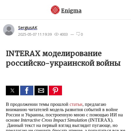
Enigma
SergiusAK
2025-05-07 11:19:39
4003 —
0
INTERAX моделирование
российско-украинской войны
В продолжении темы прошлой
статьи
, предлагаю
вниманию читателей модель развития событий в войне
России и Украины, построенную мною с помощью ИИ на
основе
Interactive
Cross
Impact
Simulation
(INTERAX).
Данный текст на первый взгляд выглядит пугающе, но
предлагаю не спешить бросать чтение, а попытаться все же