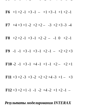
F6
+1
+2
-1
+3
-1
–
+1
+3
-1
+1
+2
-1
F7
+4
+3
+1
-2
+2
+2
–
-3
+2
+3
-3
-4
F8
+2
+2
-1
+3
-1
+2
-2
–
-1
0
+2
-1
F9
-1
-1
+3
-1
+3
-1
+2
-1
–
+2
+2
+3
F10
-2
-1
+3
-1
+4
-1
+1
-1
+2
–
+2
+1
F11
+3
+2
-3
+3
-2
+2
+2
+4
-3
+1
–
+3
F12
+3
+2
+1
-1
-1
-2
+4
-2
+1
+2
-1
–
Результаты моделирования INTERAX