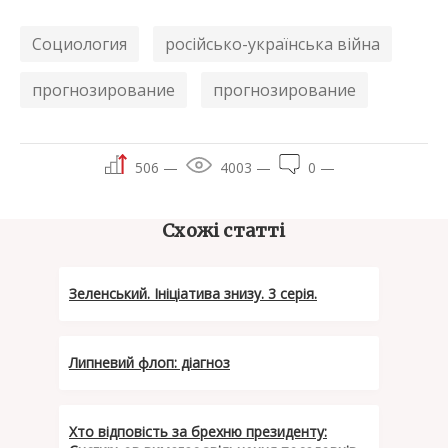
Социология
російсько-українська війна
прогнозирование
прогнозирование
506 —
4003 —
0 —
Схожі статті
Зеленський. Ініціатива знизу. 3 серія.
Липневий флоп: діагноз
Хто відповість за брехню президенту: