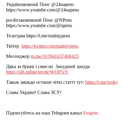
Україномовний Пенс @24uapens
https://www.youtube.com/@24uapens
російськомовний Пенс @NPens
https://www.youtube.com/@npens
Телеграм https://t.me/nudniypens
Твітер
https://twitter.com/nudniypens
Месенджер
m.me/167841637468425
Дяка за букви і смисли Занудний зануда
https://sl8.online/invite/WOP5rY
Також завжди останні чіткі статті тут:
https://t.me/nssky
Слава Україні! Слава ЗСУ!
Підписуйтесь на наш Telegram канал
Enigma