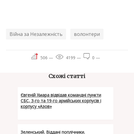
Війна за Незалежність
волонтери
506 —
4199 —
0 —
Схожі статті
Євгеній Хмара відвідав командні пункти
СБС, 3-го та 19-го армійських корпусів і
корпусу «Азов»
Зеленський. Віддані поплічники.