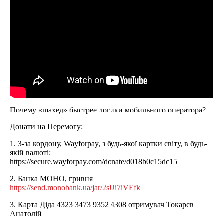
Почему «шахед» быстрее логики мобильного оператора?
Донати на Перемогу:
1. З-за кордону, Wayforpay, з будь-якої картки світу, в будь-
якій валюті:
https://secure.wayforpay.com/donate/d018b0c15dc15
2. Банка МОНО, гривня
https://send.monobank.ua/jar/2sUi7iVEfk
3. Карта Діда 4323 3473 9352 4308 отримувач Токарєв
Анатолій