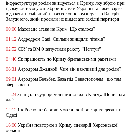
інфраструктура росіян знищується в Криму, яку зброю при
цьому застосовують Збройні Сили України та чому варто
відзначити сміливий наказ головнокомандувача Валерія
Залужного, який просили не віддавати західні партнери.
00:00
Масована атака на Крим. Що сталося?
01:12
Аедродром Сакі. Скільки знищили літаків?
02:52
СБУ та ВМФ запустили ракету “Нептун”
04:40
Як працюють по Криму британськими ракетами
06:31
Аеродром Джанкой. Чим він важливий для росіян?
09:01
Аеродром Бельбек. База під Севастополем - що там
зберігають?
11:23
Знищили судноремонтний завод в Криму. Що це нам
дає?
12:12
Як Росію позбавили можливості висадити десант в
Одесі
16:00
Україна повторює в Криму сценарій Херсонської
області