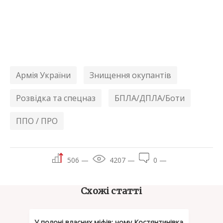
Армія України
Знищення окупантів
Розвідка та спецназ
БПЛА/ДПЛА/Боти
ППО / ПРО
506 —
4207 —
0 —
Схожі статті
У полоні власних міфів: чому Костянтинівка