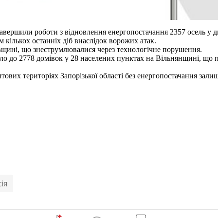
вершили роботи з відновлення енергопостачання 2357 осель у дв
м кількох останніх діб внаслідок ворожих атак.
вщині, що знеструмлювалися через технологічне порушення.
тло до 2778 домівок у 28 населених пунктах на Вільнянщині, що
нтових територіях Запорізької області без енергопостачання зали
ія