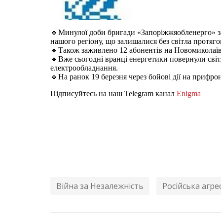
🔹Минулої доби бригади «Запоріжжяобленерго» за
нашого регіону, що залишалися без світла протяго
🔹Також заживлено 12 абонентів на Новомиколаї
🔹Вже сьогодні вранці енергетики повернули сві
електрообладнання.
🔹На ранок 19 березня через бойові дії на прифро
Підписуйтесь на наш Telegram канал
Enigma
Війна за Незалежність
Російська агрес