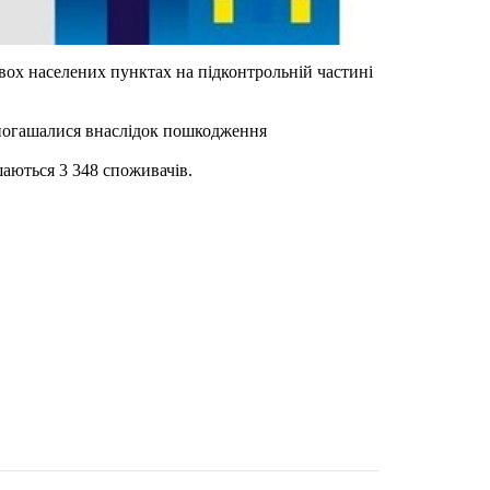
ох населених пунктах на підконтрольній частині
 погашалися внаслідок пошкодження
шаються 3 348 споживачів.