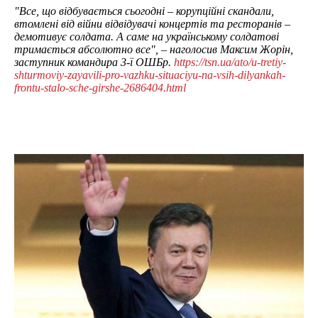
"Все, що відбувається сьогодні – корупційні скандали,
втомлені від війни відвідувачі концертів та ресторанів –
демотивує солдата. А саме на українському солдатові
тримається абсолютно все", – наголосив Максим Жорін,
заступник командира 3-ї ОШБр.
https://tsn.ua/ato/u-tretiy-
shturmoviy-zayavili-pro-vazhku-situaciyu-na-vsih-dilyankah-
frontu-stalo-sche-girshe-2686404.html