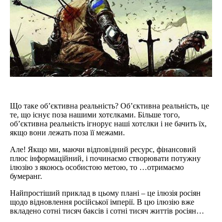
Що таке об’єктивна реальність? Об’єктивна реальність, це
те, що існує поза нашими хотєлками. Більше того,
об’єктивна реальність ігнорує наші хотєлки і не бачить їх,
якщо вони лежать поза її межами.
Але! Якщо ми, маючи відповідний ресурс, фінансовий
плюс інформаційний, і починаємо створювати потужну
ілюзію з якоюсь особистою метою, то …отримаємо
бумеранг.
Найпростіший приклад в цьому плані – це ілюзія росіян
щодо відновлення російської імперії. В цю ілюзію вже
вкладено сотні тисяч баксів і сотні тисяч життів росіян…