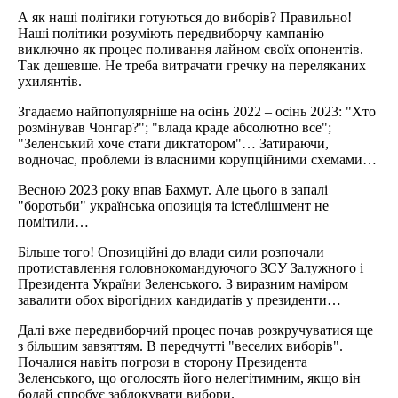
А як наші політики готуються до виборів? Правильно!
Наші політики розуміють передвиборчу кампанію
виключно як процес поливання лайном своїх опонентів.
Так дешевше. Не треба витрачати гречку на переляканих
ухилянтів.
Згадаємо найпопулярніше на осінь 2022 – осінь 2023: "Хто
розмінував Чонгар?"; "влада краде абсолютно все";
"Зеленський хоче стати диктатором"… Затираючи,
водночас, проблеми із власними корупційними схемами…
Весною 2023 року впав Бахмут. Але цього в запалі
"боротьби" українська опозиція та істеблішмент не
помітили…
Більше того! Опозиційні до влади сили розпочали
протиставлення головнокомандуючого ЗСУ Залужного і
Президента України Зеленського. З виразним наміром
завалити обох вірогідних кандидатів у президенти…
Далі вже передвиборчий процес почав розкручуватися ще
з більшим завзяттям. В передчутті "веселих виборів".
Почалися навіть погрози в сторону Президента
Зеленського, що оголосять його нелегітимним, якщо він
бодай спробує заблокувати вибори.