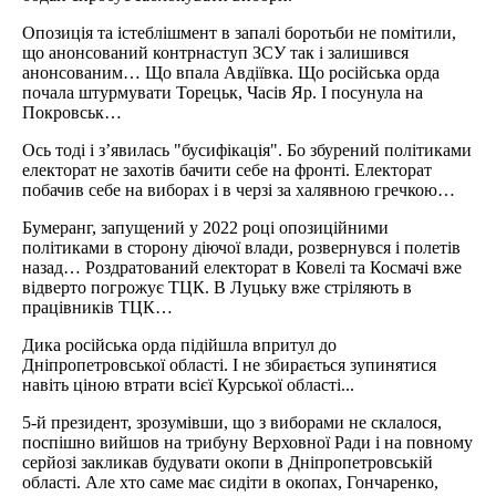
Опозиція та істеблішмент в запалі боротьби не помітили,
що анонсований контрнаступ ЗСУ так і залишився
анонсованим… Що впала Авдіївка. Що російська орда
почала штурмувати Торецьк, Часів Яр. І посунула на
Покровськ…
Ось тоді і з’явилась "бусифікація". Бо збурений політиками
електорат не захотів бачити себе на фронті. Електорат
побачив себе на виборах і в черзі за халявною гречкою…
Бумеранг, запущений у 2022 році опозиційними
політиками в сторону діючої влади, розвернувся і полетів
назад… Роздратований електорат в Ковелі та Космачі вже
відверто погрожує ТЦК. В Луцьку вже стріляють в
працівників ТЦК…
Дика російська орда підійшла впритул до
Дніпропетровської області. І не збирається зупинятися
навіть ціною втрати всієї Курської області...
5-й президент, зрозумівши, що з виборами не склалося,
поспішно вийшов на трибуну Верховної Ради і на повному
серйозі закликав будувати окопи в Дніпропетровській
області. Але хто саме має сидіти в окопах, Гончаренко,