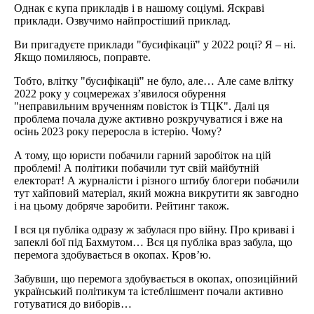
Однак є купа прикладів і в нашому соціумі. Яскраві
приклади. Озвучимо найпростіший приклад.
Ви пригадуєте приклади "бусифікації" у 2022 році? Я – ні.
Якщо помиляюсь, поправте.
Тобто, влітку "бусифікації" не було, але… Але саме влітку
2022 року у соцмережах з’явилося обурення
"неправильним врученням повісток із ТЦК". Далі ця
проблема почала дуже активно розкручуватися і вже на
осінь 2023 року переросла в істерію. Чому?
А тому, що юристи побачили гарний заробіток на цій
проблемі! А політики побачили тут свій майбутній
електорат! А журналісти і різного штибу блогери побачили
тут хайповий матеріал, який можна викрутити як завгодно
і на цьому добряче заробити. Рейтинг також.
І вся ця публіка одразу ж забулася про війну. Про криваві і
запеклі бої під Бахмутом… Вся ця публіка враз забула, що
перемога здобувається в окопах. Кров’ю.
Забувши, що перемога здобувається в окопах, опозиційний
український політикум та істеблішмент почали активно
готуватися до виборів…