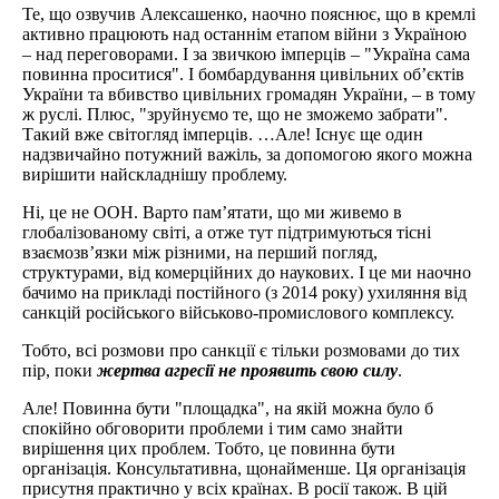
Те, що озвучив Алексашенко, наочно пояснює, що в кремлі
активно працюють над останнім етапом війни з Україною
– над переговорами. І за звичкою імперців – "Україна сама
повинна проситися". І бомбардування цивільних об’єктів
України та вбивство цивільних громадян України, – в тому
ж руслі. Плюс, "зруйнуємо те, що не зможемо забрати".
Такий вже світогляд імперців. …Але! Існує ще один
надзвичайно потужний важіль, за допомогою якого можна
вирішити найскладнішу проблему.
Ні, це не ООН. Варто пам’ятати, що ми живемо в
глобалізованому світі, а отже тут підтримуються тісні
взаємозв’язки між різними, на перший погляд,
структурами, від комерційних до наукових. І це ми наочно
бачимо на прикладі постійного (з 2014 року) ухиляння від
санкцій російського військово-промислового комплексу.
Тобто, всі розмови про санкції є тільки розмовами до тих
пір, поки
жертва агресії не проявить свою силу
.
Але! Повинна бути "площадка", на якій можна було б
спокійно обговорити проблеми і тим само знайти
вирішення цих проблем. Тобто, це повинна бути
організація. Консультативна, щонайменше. Ця організація
присутня практично у всіх країнах. В росії також. В цій