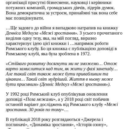
організації присутні бізнесмени, науковці і керівники
потужних компаній, громадських діячів, лідерів думок.
Вона демократична за устроєм, принаймні так вона себе
має позиціонувати.
…Ще задовго до війни я випадково натрапив на книжку
Денніса Медоуза «Межі зростання».
З усього прочитаного
виділив одну тезу, яка, на мій погляд, виразно
характеризує ідею цієї книжки і …напрямок роботи
Римського клубу. Бо ця книжка є публікацією доповіді в
Римському клубі, яка була зроблена в 1972.
«Стійкого розвитку досягнути ми не зможемо… Отож
варто замислитися над тим, як жити у фазі занепаду…
Але такий світ також може бути привабливим та
цікавим… Такий світ мудріший. Життя в ньому може
бути приємним» (Денніс Медоуз «Межі зростання»)
.
У 1992 році Римський клуб опублікував оновлення
доповіді «
Поза
межами
», а у 2018 році світ побачив
останній варіант досліджень від Римського клубу «
Межі
зростання. 30 років по тому
»…
В публікації 2018 року розглядаються «Джерела і
поглиначі», «Динаміка зростання», «Історія озону»,