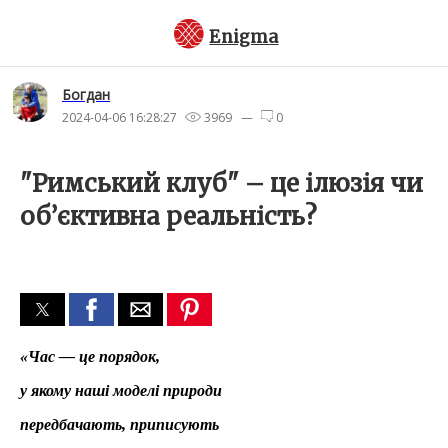
Enigma
Богдан
2024-04-06 16:28:27
3969 —
0
"Римський клуб" – це ілюзія чи
об’єктивна реальність?
«Час — це порядок,
у якому наші моделі природи
передбачають, приписують