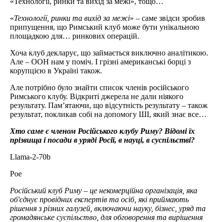
«Технології, ринки та вихід за межі», тощо…
«
Технології, ринки та вихід за межі
» – саме звідси зробив
припущення, що Римський клуб може бути унікальною
площадкою для… ринкових операцій.
Хоча клуб декларує, що займається виключно аналітикою.
Але – ООН нам у поміч. І грізні американські борці з
корупцією в Україні також.
Але потрібно було знайти список членів російського
Римського клубу. Відкриті джерела не дали ніякого
результату. Пам’ятаючи, що відсутність результату – також
результат, покликав собі на допомогу ШІ, який знає все…
Хто саме є членом Російського клубу Риму? Відомі їх
прізвища і посади в уряді Росії, в науці, в суспільстві?
Llama-2-70b
Poe
Російський клуб Риму – це некомерційна організація, яка
об'єднує провідних експертів та осіб, які приймають
рішення з різних галузей, включаючи науку, бізнес, уряд та
громадянське суспільство, для обговорення та вирішення