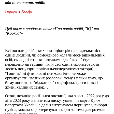
або пояснюють події»
Герард 'т Хоофт
Цей пост є продовженням «Про потік подій, "
IQ
" та
"Крокус"
»
Всі посили російських опозиціонерів на неадекватність
однієї людини, чи обмеженого кола чимось зацікавлених
осіб, сьогодні є тільки посилами для "лохів" (тут
перейдемо на терміни, які й сьогодні використовують
досить популярні політики/експерти/коментатори).
"Гопник" ні фізично, ні психологічно не може
організувати "великих розборок" тому і тільки тому, що
йому достатньо "віджатого" смартфона, фляги пива і
жмені халявних сємок…
Отож, позицію російської опозиції, яка з осені 2022 року до
літа 2023 року з апетитом дискутувала, чи варто Крим
повертати Україні, а далі з ентузіазмом поринула у вибори
путіна, можна характеризувати коротко: тема для розмови