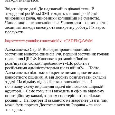
завжди знайдеться.
Звідси йдемо далі. До надзвичайно цікавої теми. В
закордонні російські ЗМІ заходять колишні російські
чиновники (хоча, чиновники колишніми не бувають).
Чиновники – не опозиціонери. Чиновники – це конкретні
люди, які завжди виконують конкретну роботу. І їх варто
послухати.
https://www.youtube.com/watch?v=cTSDEbQaWxM
Алексашенко Сергій Володимирович, економіст,
заступник міністра фінансів РФ, перший заступник голови
правління ЦБ РФ. Ключове в розмові: «Люблю
розв’язувати складні проблеми» і «Що робити з
російськими адміністраторами після війни?»… Тобто,
Алексашенко піднімає конкретне питання, яке вимагає
конкретного рішення. А він любить розв’язувати складні
задачі. На відміну від російських опозиціонерів. І
початкову схему вирішення задачі він пояснює широкій
аудиторії… Саме тому він і виходить в ефір на відомому
опозиційному каналі, за яким спостерігають не тільки
росіяни… На портрет Навального не звертайте уваги, там
може бути портрет Достоєвського чи Рюрика – та кого
завгодно…