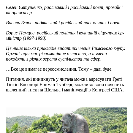
Євген Євтушенко, радянський і російський поет, прозаїк і
кінорежисер
Василь Бєлов, радянський і російський письменник і поет
Борис Нємцов, російський політик і колишній віце-прем'єр-
міністр (1997-1998)
Це лише кілька прикладів видатних членів Римського клубу.
Організація має різноманітне членство, а її члени
походять з різних верств суспільства та сфер.
…Все це вимагає переосмислення. Тому – далі буде.
Питання, які виникнуть у читача можна адресувати Ґреті
Тінтін Елеонорі Ернман Тунберг, можливо вона пояснить
шаленний тиск на Шольца і маніпуляції в Конгресі США.