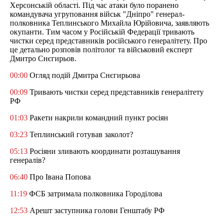
Херсонській області. Під час атаки було поранено
командувача угруповання військ "Дніпро" генерал-
полковника Теплинського Михайла Юрійовича, заявляють
окупанти. Тим часом у Російській Федерації тривають
чистки серед представників російського генералітету. Про
це детально розповів політолог та військовий експерт
Дмитро Снєгирьов.
00:00
Огляд подій Дмитра Снєгирьова
00:09
Тривають чистки серед представників генералітету
РФ
01:03
Ракети накрили командний пункт росіян
03:23
Теплинський готував заколот?
05:13
Росіяни зливають координати розташування
генералів?
06:40
Про Івана Попова
11:19
ФСБ затримала полковника Городілова
12:53
Арешт заступника голови Генштабу РФ