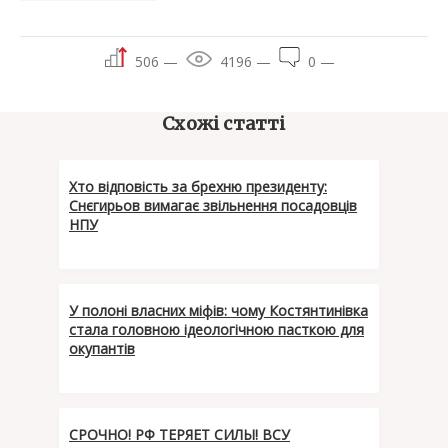
506 —
4196 —
0 —
Схожі статті
Хто відповість за брехню президенту:
Снєгирьов вимагає звільнення посадовців
НПУ
У полоні власних міфів: чому Костянтинівка
стала головною ідеологічною пасткою для
окупантів
СРОЧНО! РФ ТЕРЯЕТ СИЛЫ! ВСУ