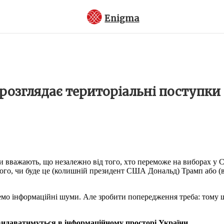
Enigma
 розглядає територіальні поступки 
ни вважають, що незалежно від того, хто переможе на виборах у
ого, чи буде це (колишній президент США Дональд) Трамп або (в
мо інформаційні шуми. Але зробити попередження треба: тому що 
 видаватимуться в інформаційному просторі України
.