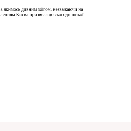
 За якимось дивним збігом, незважаючи на
пленням Києва призвела до сьогоднішньої