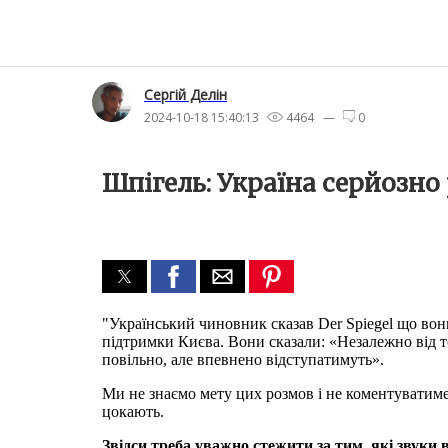
Сергiй Делін
2024-10-18 15:40:13
4464 —
0
Шпігель: Україна серйозно
"Український чиновник сказав Der Spiegel що во
підтримки Києва. Вони сказали: «Незалежно від т
повільно, але впевнено відступатимуть».
Ми не знаємо мету цих розмов і не коментуватиме
цокають.
Звідси треба уважно стежити за тим, які звуки