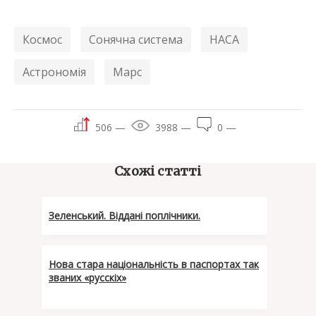
Космос
Сонячна система
НАСА
Астрономія
Марс
506 —
3988 —
0 —
Схожі статті
Зеленський. Віддані поплічники.
Нова стара національність в паспортах так
званих «русскіх»