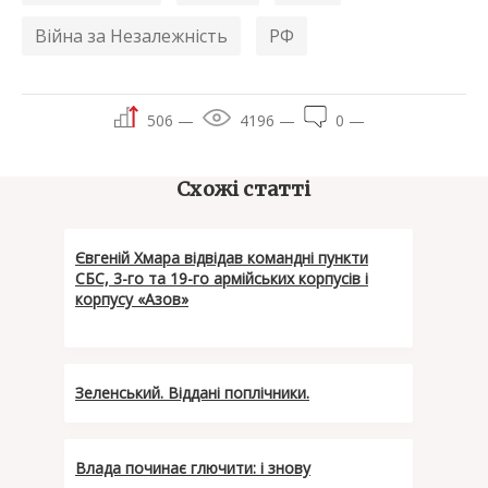
Війна за Незалежність
РФ
506 —
4196 —
0 —
Схожі статті
Євгеній Хмара відвідав командні пункти
СБС, 3-го та 19-го армійських корпусів і
корпусу «Азов»
Зеленський. Віддані поплічники.
Влада починає глючити: i знову