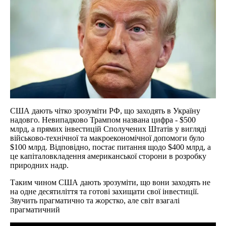
США дають чітко зрозуміти РФ, що заходять в Україну
надовго. Невипадково Трампом названа цифра - $500
млрд, а прямих інвестицій Сполучених Штатів у вигляді
військово-технічної та макроекономічної допомоги було
$100 млрд. Відповідно, постає питання щодо $400 млрд, а
це капіталовкладення американської сторони в розробку
природних надр.
Таким чином США дають зрозуміти, що вони заходять не
на одне десятиліття та готові захищати свої інвестиції.
Звучить прагматично та жорстко, але світ взагалі
прагматичний