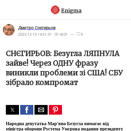
Enigma
Дмитро Снєгирьов
2023-12-15 14:51:31
4201 —
0
СНЄГИРЬОВ: Безугла ЛЯПНУЛА
зайве! Через ОДНУ фразу
виникли проблеми зі США! СБУ
зібрало компромат
Народна депутатка Мар'яна Безугла вимагає від
міністра оборони Рустема Умєрова подання президенту