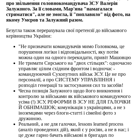
про звільнення головнокомандувача ЗСУ Валерія
Залужного. За її словами, Мар'яна "намагалася
стриматися", але не змогла, її "поплавило" від фото, на
якому Умєров та Залужний разом.
Безугла також перерахувала свої претензії до військового
керівництва України:
"Не призначати командувачів мимо Головкома, це
порушення логіки і відповідальності, яку потім
можна один на одного перекидати, привіт Машовцю
Не тримати Сирського на "двох стільцях": одночасно
управляє цілим східним фронтом і водночас -
командуюючий Сухопутних військ ЗСУ. Це не про
персоналії, а про СИСТЕМУ УПРАВЛІННЯ і
розподіл генерації та застосування сил та засобів!
Чесна позиція Залужного щодо його вникнення і
контролю за військами як військового командуючого
усіма (!) ЗСУ, РЕФОРМИ В ЗСУ НЕ ДЛЯ ГАЛОЧКИ
Й ОБНІМАШОК; комунікація з українцями, а не з
іноземцями через блоги-статті і сімейні фото з
дружиною.
Реальний, а не для галочки, lessons learned process
(аналіз проведених дій), який є у росіян, а не в нас; і
це дуже гарно бачать військові в бригадах по