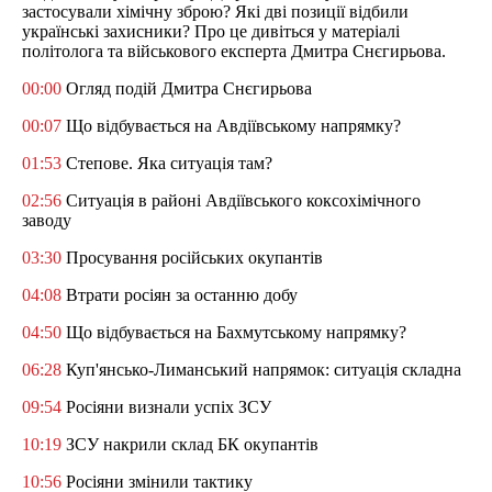
застосували хімічну зброю? Які дві позиції відбили
українські захисники? Про це дивіться у матеріалі
політолога та військового експерта Дмитра Снєгирьова.
00:00
Огляд подій Дмитра Снєгирьова
00:07
Що відбувається на Авдіївському напрямку?
01:53
Степове. Яка ситуація там?
02:56
Ситуація в районі Авдіївського коксохімічного
заводу
03:30
Просування російських окупантів
04:08
Втрати росіян за останню добу
04:50
Що відбувається на Бахмутському напрямку?
06:28
Куп'янсько-Лиманський напрямок: ситуація складна
09:54
Росіяни визнали успіх ЗСУ
10:19
ЗСУ накрили склад БК окупантів
10:56
Росіяни змінили тактику