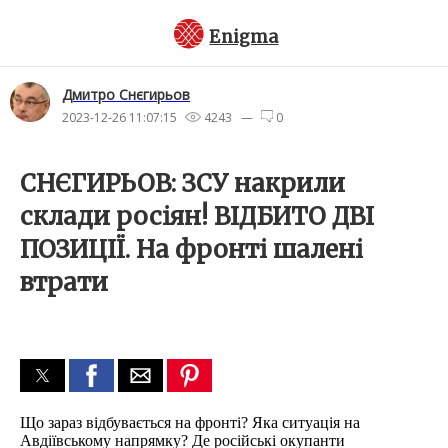
Enigma
Дмитро Снєгирьов
2023-12-26 11:07:15
4243 —
0
СНЄГИРЬОВ: ЗСУ накрили
склади росіян! ВІДБИТО ДВІ
ПОЗИЦІЇ. На фронті шалені
втрати
Що зараз відбувається на фронті? Яка ситуація на
Авдіївському напрямку? Де російські окупанти