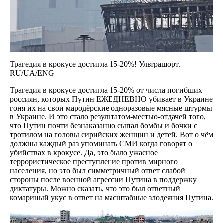
Трагедия в крокусе достигла 15-20%! Ультрашорт.
RU/UA/ENG
Трагедия в крокусе достигла 15-20% от числа погибших
россиян, которых Путин ЕЖЕДНЕВНО убивает в Украине
гоня их на свои мародёрские одноразовые мясные штурмы
в Украине. И это стало результатом-местью-отдачей того,
что Путин почти безнаказанно сыпал бомбы и бочки с
тротилом на головы сирийских женщин и детей. Вот о чём
должны каждый раз упоминать СМИ когда говорят о
убийствах в крокусе. Да, это было ужасное
террористическое преступление против мирного
населения, но это был симметричный ответ слабой
стороны после военной агрессии Путина в поддержку
диктатуры. Можно сказать, что это был ответный
комариный укус в ответ на масштабные злодеяния Путина.