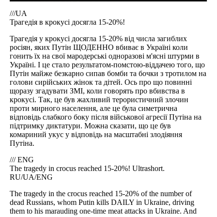
///UA
Трагедія в крокусі досягла 15-20%!
Трагедія у крокусі досягла 15-20% від числа загиблих
росіян, яких Путін ЩОДЕННО вбиває в Україні коли
гонить їх на свої мародерські одноразові м'ясні штурми в
Україні. І це стало результатом-помстою-віддачею того, що
Путін майже безкарно сипав бомби та бочки з тротилом на
голови сирійських жінок та дітей. Ось про що повинні
щоразу згадувати ЗМІ, коли говорять про вбивства в
крокусі. Так, це був жахливий терористичний злочин
проти мирного населення, але це була симетрична
відповідь слабкого боку після військової агресії Путіна на
підтримку диктатури. Можна сказати, що це був
комариний укус у відповідь на масштабні злодіяння
Путіна.
/// ENG
The tragedy in crocus reached 15-20%! Ultrashort.
RU/UA/ENG
The tragedy in the crocus reached 15-20% of the number of
dead Russians, whom Putin kills DAILY in Ukraine, driving
them to his marauding one-time meat attacks in Ukraine. And