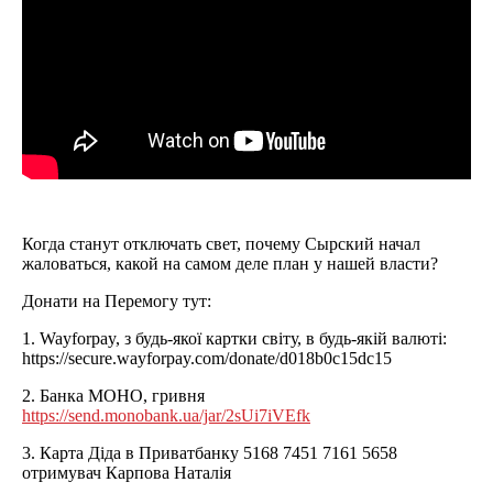
Когда станут отключать свет, почему Сырский начал
жаловаться, какой на самом деле план у нашей власти?
Донати на Перемогу тут:
1. Wayforpay, з будь-якої картки світу, в будь-якій валюті:
https://secure.wayforpay.com/donate/d018b0c15dc15
2. Банка МОНО, гривня
https://send.monobank.ua/jar/2sUi7iVEfk
3. Карта Діда в Приватбанку 5168 7451 7161 5658
отримувач Карпова Наталія