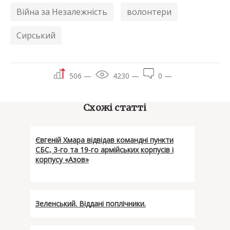
Війна за Незалежність
волонтери
Сирський
506 —
4230 —
0 —
Схожі статті
Євгеній Хмара відвідав командні пункти
СБС, 3-го та 19-го армійських корпусів і
корпусу «Азов»
Зеленський. Віддані поплічники.