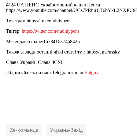
@24 UA ПЕНС Україномовний канал Пенса
https://www.youtube.com/channel/UCz7PRhu1jT6bYkL2NXPU9S
Телеграм https://t.me/nudniypens
Твітер
https://twitter.com/nudniypens
Месенджер m.me/167841637468425
Також завжди останні чіткі статті тут: https://t.me/nssky
Слава Україні! Слава ЗСУ!
Підписуйтесь на наш Telegram канал
Enigma
Ze-команда
Україна-Захід