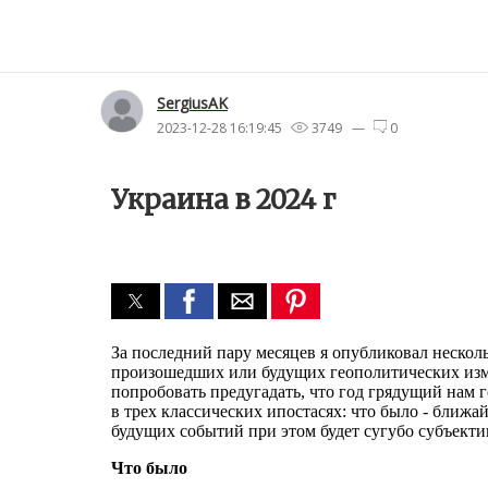
SergiusAK
2023-12-28 16:19:45
3749 —
0
Украина в 2024 г
За последний пару месяцев я опубликовал нескол
произошедших или будущих геополитических измен
попробовать предугадать, что год грядущий нам г
в трех классических ипостасях: что было - ближа
будущих событий при этом будет сугубо субъектив
Что было