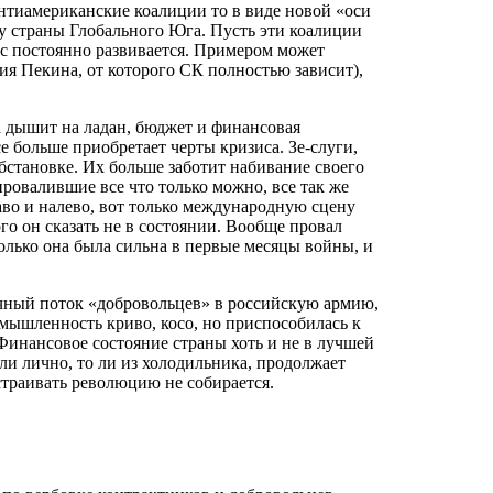
нтиамериканские коалиции то в виде новой «оси
ну страны Глобального Юга. Пусть эти коалиции
сс постоянно развивается. Примером может
ия Пекина, от которого СК полностью зависит),
 дышит на ладан, бюджет и финансовая
е больше приобретает черты кризиса. Зе-слуги,
обстановке. Их больше заботит набивание своего
ровалившие все что только можно, все так же
аво и налево, вот только международную сцену
го он сказать не в состоянии. Вообще провал
олько она была сильна в первые месяцы войны, и
ячный поток «добровольцев» в российскую армию,
мышленность криво, косо, но приспособилась к
Финансовое состояние страны хоть и не в лучшей
ли лично, то ли из холодильника, продолжает
страивать революцию не собирается.