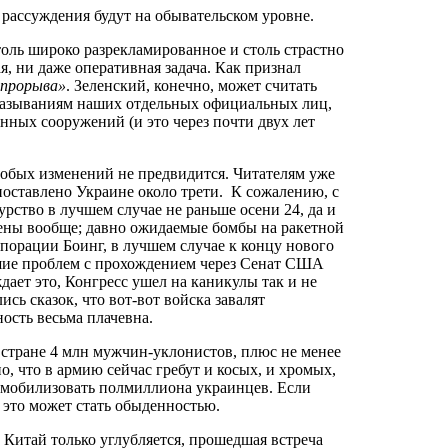
 рассуждения будут на обывательском уровне.
оль широко разрекламированное и столь страстно
, ни даже оперативная задача. Как признал
о прорыва»
. Зеленский, конечно, может считать
высказываниям наших отдельных официальных лиц,
нных сооружений (и это через почти двух лет
собых изменений не предвидится. Читателям уже
оставлено Украине около трети. К сожалению, с
рство в лучшем случае не раньше осени 24, да и
влены вообще; давно ожидаемые бомбы на ракетной
рпорации Боинг, в лучшем случае к концу нового
льшие проблем с прохождением через Сенат США
ет это, Конгресс ушел на каникулы так и не
ь сказок, что вот-вот войска завалят
ость весьма плачевна.
стране 4 млн мужчин-уклонистов, плюс не менее
 что в армию сейчас гребут и косых, и хромых,
 мобилизовать полмиллиона украинцев. Если
 это может стать обыденностью.
 Китай только углубляется, прошедшая встреча