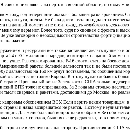
 Я совсем не являюсь экспертом в военной области, поэтому мои
лом году, год теперешний оказался большим разочарованием. Ст
сь, по сути, ничем. Не была достигнута ни одна стратегическая
та на данный момент и не стоит ожидать «
глубокого и красивог
у меня ему веры нет. Более того, судя по сводкам с фронта и 
 Зе уже заговорил о необходимости строительства фортификацио
ть положения.
ужением и ресурсами все также заставляет желать лучшего и о
рта 24 г ЕС миллионе снарядов, из которых на данный момент п
не лучше. Разрекламированные F-16 смогут стать на боевое дежу
ше. Американский ракеты большей дальности так и не были поста
mb
) с дальностью на 160 км будут поставлены, по сообщениям ко
чкой отличается не только Европа. К этому нужно добавить бо
 стране. Провальный визит Зеленского в США только подтвержда
ский ВПК тоже не оправдались. За 2 года мы столько наслушалис
 тысяч снарядов и ракетами, достающими до Москвы, но реальн
 кадровым обеспечением ВСУ. Если верить неким товарищам, в 
траны и назад возвращаться не рвется. Поэтому неудивительно,
женщин. Для меня большой вопрос каким образом Зе собирается
м на улицах городов, были все еще редкостью, то в новом году
 быстро и не в лучшую для нас сторону. Противостояние США vs