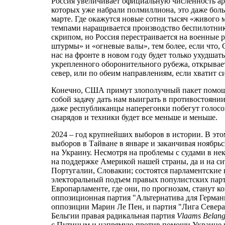
Россия увеличивает официальную численность ар
которых уже набрали полмиллиона, это даже боль
марте. Где окажутся новые сотни тысяч «живого
темпами наращивается производство беспилотников
скрипом, но Россия перестраивается на военные 
штурмы» и «огневые валы», тем более, если что,
нас на фронте в новом году будет только ухудшат
укрепленного оборонительного рубежа, открывает
север, или по обеим направлениям, если хватит 
Конечно, США примут злополучный пакет помощи
собой задачу дать нам выиграть в противостоянии 
даже республиканцы наперегонки побегут голосова
снарядов и техники будет все меньше и меньше.
2024 – год крупнейших выборов в истории. В этом
выборов в Тайване в январе и заканчивая ноябрь
на Украину. Несмотря на проблемы с судами в н
на поддержке Америкой нашей страны, да и на с
Португалии, Словакии; состоятся парламентские 
электоральный подъем правых популистских парт
Европарламенте, где они, по прогнозам, станут 
оппозиционная партия "Альтернатива для Герман
оппозиции Марин Ле Пен, и партия "Лига Севера"
Бельгии правая радикальная партия
Vlaams Belan
с Путиным и напрямую против помощи Украине не