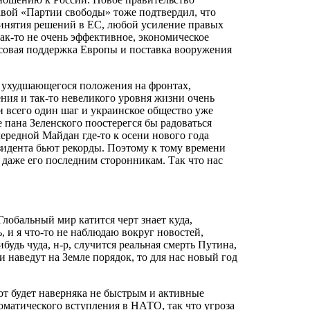
вой «Партии свободы» тоже подтвердил, что
ринятия решений в ЕС, любой усиление правых
ак-то не очень эффективное, экономическое
нсовая поддержка Европы и поставка вооружения
е ухудшающегося положения на фронтах,
ния и так-то невеликого уровня жизни очень
и всего один шаг и украинское общество уже
 пана Зеленского поостерегся бы радоваться
чередной Майдан где-то к осени нового года
зидента бьют рекорды. Поэтому к тому времени
 даже его последним сторонникам. Так что нас
Глобальный мир катится черт знает куда,
 и я что-то не наблюдаю вокруг новостей,
ибудь чуда, н-р, случится реальная смерть Путина,
и наведут на Земле порядок, то для нас новый год
от будет наверняка не быстрым и активные
томатического вступления в НАТО, так что угроза