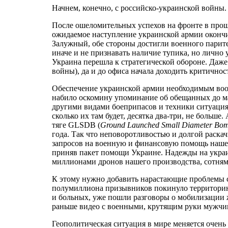
Начнем, конечно, с российско-украинской войны.
После ошеломительных успехов на фронте в прош
ожидаемое наступление украинской армии окончило
Залужный, обе стороны достигли военного парите
иначе и не признавать наличие тупика, но лично 
Украина перешла к стратегической обороне. Даже
войны), да и до офиса начала доходить критичнос
Обеспечение украинской армии необходимым воор
набило оскомину упоминание об обещанных до ма
другими видами боеприпасов и техники ситуация 
сколько их там будет, десятка два-три, не боль
тяге GLSDB (
Ground Launched Small Diameter Bo
года. Так что неповоротливостью и долгой раска
запросов на военную и финансовую помощь нашей
приняв пакет помощи Украине. Надежды на украин
миллионами дронов нашего производства, сотнями
К этому нужно добавить нарастающие проблемы с
полумиллиона призывников покинуло территорию с
и больных, уже пошли разговоры о мобилизации 
раньше видео с военными, крутящим руки мужчина
Геополитическая ситуация в мире меняется очень