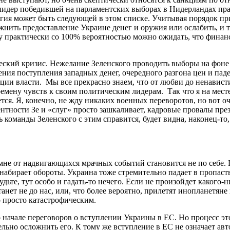
лидер победившей на парламентских выборах в Нидерландах пра
ьгия может быть следующей в этом списке. Учитывая порядок п
нить предоставление Украине денег и оружия или ослабить, и т
оду практически со 100% вероятностью можно ожидать, что фина
ческий кризис. Нежелание Зеленского проводить выборы на фон
ния поступления западных денег, очередного разгона цен и паде
ации власти. Мы все прекрасно знаем, что от любви до ненавист
мену чувств к своим политическим лидерам. Так что я на месте
тся. Я, конечно, не жду никаких военных переворотов, но вот о
ентности Зе и «слуг» просто зашкаливает, кадровые провалы пре
команды Зеленского с этим справится, будет видна, наконец-то,
 мне от надвигающихся мрачных событий становится не по себе. 
абирает обороты. Украина тоже стремительно падает в пропасть,
дьте, тут особо и гадать-то нечего. Если не произойдет какого-н
анет не до нас, или, что более вероятно, прилетят инопланетяне 
о просто катастрофическим.
начале переговоров о вступлении Украины в ЕС. Но процесс эт
льно осложнить его. К тому же вступление в ЕС не означает ав