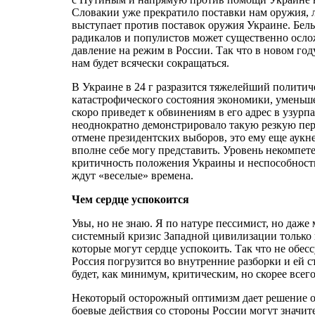
Словакии уже прекратило поставки нам оружия, 
выступает против поставок оружия Украине. Бел
радикалов и популистов может существенно ослож
давление на режим в России. Так что в новом г
нам будет всячески сокращаться.
В Украине в 24 г разразится тяжелейший полити
катастрофического состояния экономики, уменьше
скоро приведет к обвинениям в его адрес в узурп
неоднократно демонстрировало такую резкую пере
отмене президентских выборов, это ему еще аукне
вполне себе могу представить. Уровень некомпет
критичность положения Украины и неспособность 
ждут «веселые» времена.
Чем сердце успокоится
Увы, но не знаю. Я по натуре пессимист, но даже
системный кризис Западной цивилизации только н
которые могут сердце успокоить. Так что не обессу
Россия погрузится во внутренние разборки и ей ст
будет, как минимум, критическим, но скорее всег
Некоторый осторожный оптимизм дает решение о 
боевые действия со стороны России могут значите