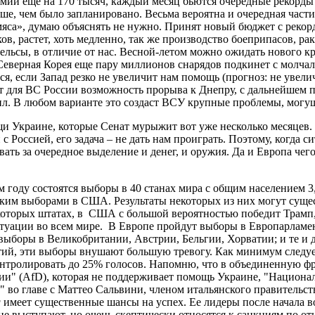
мии еще на 170 тысяч, каждый месяц бьются очередные рекорды 
ше, чем было запланировано. Весьма вероятна и очередная час
 мяса», думаю объяснять не нужно. Принят новый бюджет с реко
, растет, хоть медленно, так же производство боеприпасов, рак
рельсы, в отличие от нас. Весной-летом можно ожидать нового 
 Северная Корея еще пару миллионов снарядов подкинет с молча
ься, если Запад резко не увеличит нам помощь (прогноз: не увел
 для ВС России возможность прорыва к Днепру, с дальнейшем п
сил. В любом варианте это создаст ВСУ крупные проблемы, могу
 Украине, которые Сенат мурыжит вот уже несколько месяцев.
с Россией, его задача – не дать нам проиграть. Поэтому, когда 
ть за очередное выделение и денег, и оружия. Да и Европа чего
 году состоятся выборы в 40 станах мира с общим населением 3,
ским выборами в США. Результаты некоторых из них могут суще
екоторых штатах, в США с большой вероятностью победит Трамп
итуации во всем мире. В Европе пройдут выборы в Европарламе
выборы в Великобритании, Австрии, Бельгии, Хорватии; и те и
ий, эти выборы внушают большую тревогу. Как минимум следует
контролировать до 25% голосов. Напомню, что в объединенную ф
ии" (AfD), которая не поддерживает помощь Украине, "Национа
 во главе с Маттео Сальвини, членом итальянского правительст
g
имеет существенные шансы на успех. Ее лидеры после начала в
 выступают, но очень скептически относятся к санкциям по от