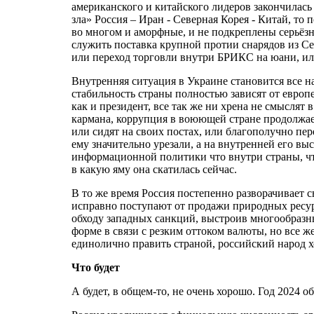
американского и китайского лидеров закончилась
зла» Россия – Иран - Северная Корея - Китай, т
во многом и аморфные, и не подкреплены серьёзн
служить поставка крупной протии снарядов из Се
или переход торговли внутри БРИКС на юани, ил
Внутренняя ситуация в Украине становится все 
стабильность страны полностью зависят от европе
как и президент, все так же ни хрена не смыслят
кармана, коррупция в воюющей стране продолжает
или сидят на своих постах, или благополучно пе
ему значительно урезали, а на внутренней его вы
информационной политики что внутри страны, что
в какую яму она скатилась сейчас.
В то же время Россия постепенно разворачивает
исправно поступают от продажи природных ресурс
обходу западных санкций, выстроив многообразны
форме в связи с резким оттоком валюты, но все ж
единолично править страной, российский народ х
Что будет
А будет, в общем-то, не очень хорошо. Год 2024 