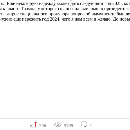
я. Еще некоторую надежду может дать следующий год 2025, кот
м к власти Трампа, у которого шансы на выигрыш в президентско
ть запрос специального прокурора вопрос об иммунитете бывшег
нужно еще пережить год 2024, чего я нам всем и желаю. До новы
506 —
3749 —
0 —