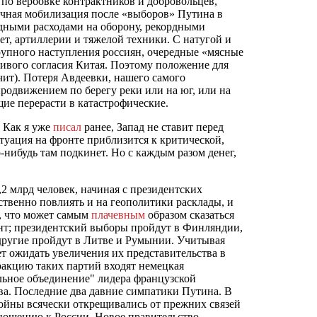
по вербовке контрактников и добровольцев,
тичная мобилизация после «выборов» Путина в
рдными расходами на оборону, рекордными
ет, артиллерии и тяжелой техники. С натугой и
крупного наступления россиян, очередные «мясные
ливого согласия Китая. Поэтому положение для
ичит). Потеря Авдеевки, нашего самого
родвижением по берегу реки или на юг, или на
щие перерасти в катастрофические.
 Как я уже
писал
ранее, Запад не ставит перед
ситуация на фронте приблизится к критической,
-нибудь там подкинет. Но с каждым разом денег,
2 млрд человек, начиная с президентских
ственно повлиять и на геополитики расклады, и
, что может самым
плачевным
образом сказаться
нт; президентский выборы пройдут в Финляндии,
 другие пройдут в Литве и Румынии. Учитывая
 ожидать увеличения их представительства в
ракцию таких партий входят немецкая
льное объединение" лидера французской
ва. Последние два давние симпатики Путина. В
ойны всячески открещивались от прежних связей
ношению к России. Новое правительство