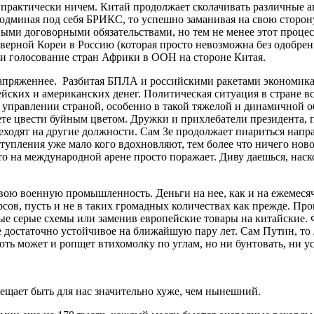
 практически ничем. Китай продолжает сколачивать различные а
о подминая под себя БРИКС, то успешно заманивая на свою сторо
ыми договорными обязательствами, но тем не менее этот проце
верной Кореи в Россию (которая просто невозможна без одобрен
и голосование стран Африки в ООН на стороне Китая.
напряженнее. Разбитая БПЛА и российскими ракетами экономика
йских и американских денег. Политическая ситуация в стране вс
 в управлении страной, особенно в такой тяжелой и динамичной 
е цвести буйным цветом. Дружки и прихлебатели президента, п
реходят на другие должности. Сам Зе продолжает пиариться напр
ступления уже мало кого вдохновляют, тем более что ничего ново
 на международной арене просто поражает. Диву даешься, наск
 свою военную промышленность. Деньги на нее, как и на ежемес
ов, пусть и не в таких громадных количествах как прежде. Про
е серые схемы или заменив европейские товары на китайские. 
е достаточно устойчивое на ближайшую пару лет. Сам Путин, то 
оть может и ропщет втихомолку по углам, но ни бунтовать, ни у
обещает быть для нас значительно хуже, чем нынешний.