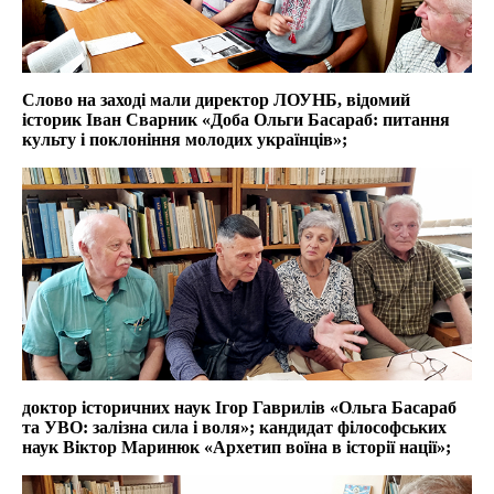
Слово на заході мали директор ЛОУНБ, відомий
історик Іван Сварник «Доба Ольги Басараб: питання
культу і поклоніння молодих українців»;
доктор історичних наук Ігор Гаврилів «Ольга Басараб
та УВО: залізна сила і воля»; кандидат філософських
наук Віктор Маринюк «Архетип воїна в історії нації»;