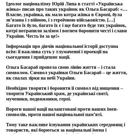
Ідеолог націоналізму Юрій Липа в статті «Українська
жінка» писав про таких українок як Ольга Басараб: «…
Власне, українка, як мало котра жінка в Європі, була
зв’язана і з війною, і з героїчною військовістю. […]
Багато їх було, багато їх є і ще багато буде тих українок,
котрі потрапили залізом і вогнем боронити честі і слави
України. Честь їм за це!»
Інформація про діячів національної історії доступна
всім: її важлива суть у тлумаченні і проекції на
сьогодення і прийдешнє нації.
Ольга Басараб провела свою лінію життя – і стала
символом. Символ українки Ольги Басараб – це життя,
як спалах зірки на небі України.
Необхідно творити і боронити її символ від нищення –
творити Український храм, де українські святі,
мученики, подвижники, герої.
Вороги нашої нації налаштовані проти наших імен-
символів, проти нашої національної пам’яті.
Тому таке важливе існування українських середовищ і
товариств, які борються за національні імена і