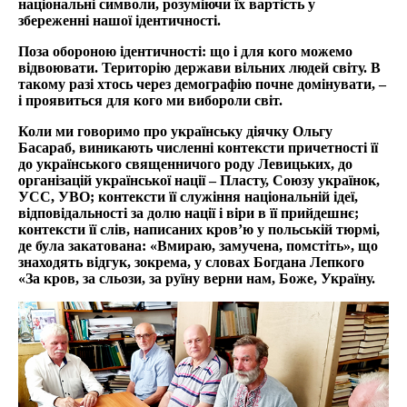
національні символи, розуміючи їх вартість у
збереженні нашої ідентичності.
Поза обороною ідентичності: що і для кого можемо
відвоювати. Територію держави вільних людей світу. В
такому разі хтось через демографію почне домінувати, –
і проявиться для кого ми вибороли світ.
Коли ми говоримо про українську діячку Ольгу
Басараб, виникають численні контексти причетності її
до українського священничого роду Левицьких, до
організацій української нації – Пласту, Союзу українок,
УСС, УВО; контексти її служіння національній ідеї,
відповідальності за долю нації і віри в її прийдешнє;
контексти її слів, написаних кров’ю у польській тюрмі,
де була закатована: «Вмираю, замучена, помстіть», що
знаходять відгук, зокрема, у словах Богдана Лепкого
«За кров, за сльози, за руїну верни нам, Боже, Україну.