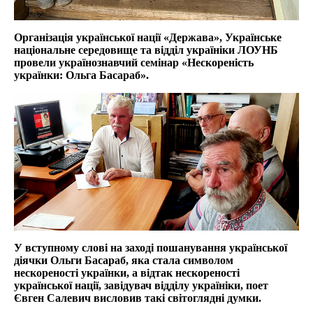
Організація української нації «Держава», Українське
національне середовище та відділ україніки ЛОУНБ
провели українознавчий семінар «Нескореність
українки: Ольга Басараб».
У вступному слові на заході пошанування української
діячки Ольги Басараб, яка стала символом
нескореності українки, а відтак нескореності
української нації, завідувач відділу україніки, поет
Євген Салевич висловив такі світоглядні думки.