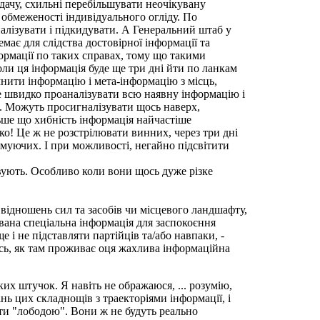
евдачу, схильні перебільшувати неочікувану
а обмеженості індивідуального огліду. По
налізувати і підкидувати. А Генеральний штаб у
має для слідства достовірної інформації та
формації по таких справах, тому що такими
коли ця інформація буде ще три дні йти по ланкам
чнити інформацію і мета-інформацію з місць,
же швидко проаналізувати всю наявну інформацію і
). Можуть просигналізувати щось наверх,
льше що хибність інформація найчастіше
дко! Це ж не розстрілювати винних, через три дні
муючих. І при можливості, негайно підсвітити
овують. Особливо коли вони щось дуже різке
ввідношень сил та засобів чи місцевого ландшафту,
вана спеціальна інформація для заспокоєння
е і не підставляти партійців та/або навпаки, -
тись, як там проживає оця жахлива інформаційна
их штучок. Я навіть не ображаюся, ... розумію,
нь цих складнощів з траекторіями інформації, і
ати "лободою". Вони ж не будуть реально