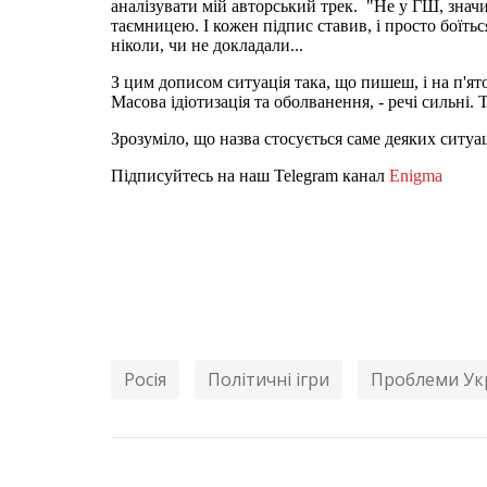
аналізувати мій авторський трек. "Не у ГШ, знач
таємницею. І кожен підпис ставив, і просто боїть
ніколи, чи не докладали...
З цим дописом ситуація така, що пишеш, і на п'ят
Масова ідіотизація та оболванення, - речі сильні. 
Зрозуміло, що назва стосується саме деяких ситуаці
Підписуйтесь на наш Telegram канал
Enigma
Росія
Політичні ігри
Проблеми Ук