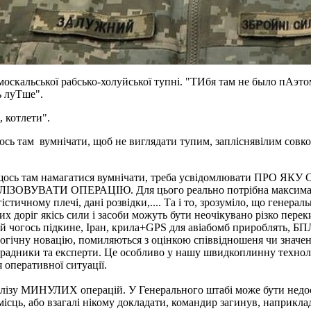
і москальської рабсько-холуйської тупні. "ТИбя там не было пА
ь луТше".
, котлети".
щось там вумнічати, щоб не виглядати тупим, запліснявілим совк
м, як щось там намагатися вумнічати, треба усвідомлювати П
ЕАЛІЗОВУВАТИ ОПЕРАЦІЮ. Для цього реально потрібна мак
ичному плечі, дані розвідки,.... Та і то, зрозуміло, що генерал
них доріг якісь сили і засоби можуть бути неочікувано різко перек
ай чогось підкине, Іран, крила+GPS для авіабомб прироблять, Б
огічну новацію, помиляються з оцінкою співвідношеня чи значенн
 радники та експерти. Це особливо у нашу швидкоплинну технолог
 оперативної ситуації.
лізу МИНУЛИХ операцій. У Генерального штабі може бути недост
сць, або взагалі нікому докладати, командир загинув, наприклад,..