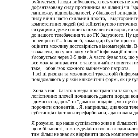
руйнується, і люди вибувають, хтось чогось не хоч
дофантазовану силу противника на ділянці чи "зрад
ланцюжку відповідальності, у більшості випадків,
пилу війни часто схильний просто, - відсторонити
компетентних людей (всі зайняті купою поточних с
ситуаціями дуже спішить похвалитися ворог, виклад
до нашого телебачення та до ГК Залужного. Ну це 
перевірити її... Інакше б, командир був би прос
оцінити можливу достовірність відеоматеріалів. В
зважаючи, що у випадку хибної інформації нічого 
з'ясовується через 3-5 днів. А часто буває так, щ
все можна виправити, є таке звичайне поняття ти
таке, - обов'язок кожного вміняємого патріота.
І всі ці ризики та можливості траєкторій (інфор
повідомляють у різкій клікбейтній формі, як це б
Хоча в нас і багато в медіа пространстві такого,
логістичних плечей починають давати поради конк
"домогосподарок" та "домогосподарів", яка ще й від
порочити опонентів... Я, наприклад, дивлюся теле
субстанція відстало-перефарбована, адаптована д
Я розумію, що наше суспільство живе в більшості 
що в більшості, теж не-де-ідіотизована людина-чи
тим більш не знає як відрізнити щось компетентне