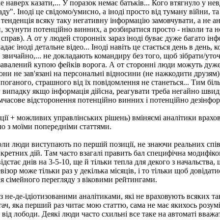
е наверх казати,... У поразок немає батьків... Кого втягнуло у н
у". Іноді це свідомо/умисно, а іноді просто від туману війни, т
 тенденція всяку таку негативну інформацію замовчувати, а не а
, зсунути потенційно винних, а розбиратися просто - ніколи та не
прав). А от у людей сторонніх зараз іноді буває дуже багато ін
ає іноді детальне відео... Іноді навіть це стається день в день, 
звичайно,... не докладають командиру без того, щоб зібрати/уто
то завалений купою фейків ворога. А от сторонні люди можуть ду
они не зав'язані на персональні відносини (не нажкодити друзям
поганого, страшного від їх повідомлення не станеться... Тим бі
о у випадку якщо інформація дійсна, реагувати треба негайно шви
мчасове відсторонення потенційно винних і потенційно дезінфор
мації + можливих управлінських рішень) вміняємі аналітики врах
уло з моїми попередніми статтями.
 коли люди виступають по першій позиції, не знаючи реальних спі
ретних дій. Там часто взагалі править бал специфічна модифіко
стає днів на 3-5-10, ще й тільки тепла для декого з начальства, щ
візор може тільки раз у декілька місяців, і то тільки щоб довіда
ля сімейного перегляду з віковими рейтингами.
з не-де-ідіотизованими аналітиками, які не враховують всяких так
тач, яка перший раз читає мою статтю, сама не має якихось розумі
 від лободи. Деякі люди часто схильні все таке на автоматі вваж