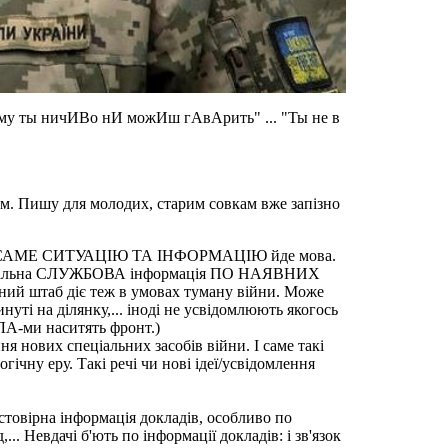
этому ты ничИВо нИ можИш гАвАрить" ... "Ты не в
ом. Пишу для молодих, старим совкам вже запізно
РО ЯКУ САМЕ СИТУАЦІЮ ТА ІНФОРМАЦІЮ йде мова.
симальна СЛУЖБОВА інформація ПО НАЯВНИХ
ьний штаб діє теж в умовах туману війни. Може
инуті на ділянку,... іноді не усвідомлюють якогось
ПЛА-ми наситять фронт.)
я нових спеціальних засобів війни. І саме такі
ічну еру. Такі речі чи нові ідеї/усвідомлення
овірна інформація докладів, особливо по
. Невдачі б'ють по інформації докладів: і зв'язок