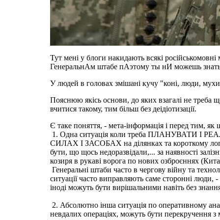
Тут мені у блоги накидають всякі російськомовн
ГенеральнАм штабе пАэтому ты нИ можешь знат
У людей в головах змішані кучу "коні, люди, мухи
Пояснюю якісь основи, до яких взагалі не треба 
вчитися такому, тим більш без деідіотизації.
Є таке поняття, - мета-інформація і перед ти
1. Одна ситуація коли треба ПЛАНУВАТИ І Р
СИЛАХ І ЗАСОБАХ на ділянках та короткому логіст
бути, що щось недоразвідали,... за наявності заліз
козиря в рукаві ворога по нових озброєннях (Кит
Генеральні штаби часто в чергову війну та технол
ситуації часто виправляють саме сторонні люди, -
іноді можуть бути вирішальними навіть без знання
2. Абсолютно інша ситуація по оперативному ана
невдалих операціях, можуть бути перекручення з мі