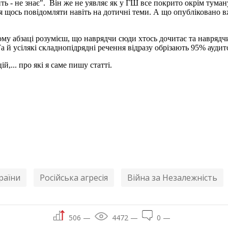
ить - не знає". Він же не уявляє як у ГШ все покрито окрім тума
ся щось повідомляти навіть на дотичні теми. А що опубліковано в
ому абзаці розумієш, що наврядчи сюди хтось дочитає та наврядчи 
Та й усілякі складнопідрядні речення відразу обрізають 95% аудит
й,... про які я саме пишу статті.
раїни
Російська агресія
Війна за Незалежність
506 —
4472 —
0 —