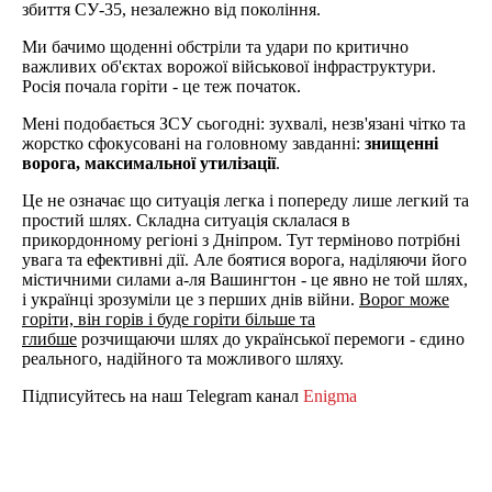
збиття СУ-35, незалежно від покоління.
Ми бачимо щоденні обстріли та удари по критично
важливих об'єктах ворожої військової інфраструктури.
Росія почала горіти - це теж початок.
Мені подобається ЗСУ сьогодні: зухвалі, незв'язані чітко та
жорстко сфокусовані на головному завданні:
знищенні
ворога, максимальної утилізації
.
Це не означає що ситуація легка і попереду лише легкий та
простий шлях. Складна ситуація склалася в
прикордонному регіоні з Дніпром. Тут терміново потрібні
увага та ефективні дії. Але боятися ворога, наділяючи його
містичними силами а-ля Вашингтон - це явно не той шлях,
і українці зрозуміли це з перших днів війни.
Ворог може
горіти, він горів і буде горіти більше тa
глибше
розчищаючи шлях до української перемоги - єдино
реального, надійного тa можливого шляху.
Підписуйтесь на наш Telegram канал
Enigma