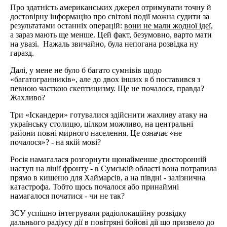
Про здатність американських джерел отримувати точну й
достовірну інформацію про світові події можна судити за
результатами останніх операцій:
вони не мали жодної ідеї,
а зараз мають ще менше. Цей факт, безумовно, варто мати
на увазі. Нажаль звичайно, була непогана розвідка ну
гаразд.
Далі, у мене не було б багато сумнівів щодо
«багатогранників», але до двох інших я б поставився з
певною часткою скептицизму. Ще не почалося, правда?
Жахливо?
Три «Іскандери» готувалися здійснити жахливу атаку на
українську столицю, цілком можливо, на центральні
райони повні мирного населення. Це означає «не
почалося»? - на якій мові?
Росія намагалася розгорнути щонайменше двосторонній
наступ на лінії фронту - в Сумській області вона потрапила
прямо в кишеню для Хаймарсів, а на півдні - залізничнa
катастрофa. Тобто щось почалося або принаймні
намагалося початися - чи не так?
ЗСУ успішно інтегрували радіолокаційну розвідку
дальнього радіусу дії в повітряні бойові дії що призвело до