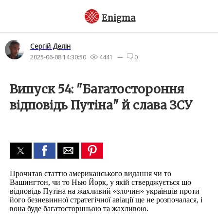
Enigma
Сергiй Делін
2025-06-08 14:30:50
4441 —
0
Випуск 54: "Багатостороння
відповідь Путіна" й слава ЗСУ
Прочитав статтю американського видання чи то
Вашингтон, чи то Нью Йорк, у якій стверджується що
відповідь Путіна на жахливий «злочин» українців проти
його безневинної стратегічної авіації ще не розпочалася, і
вона буде багатосторнньою тa жахливою.