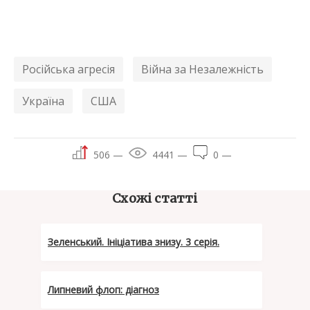
Російська агресія
Війна за Незалежність
Україна
США
506 —
4441 —
0 —
Схожі статті
Зеленський. Ініціатива знизу. 3 серія.
Липневий флоп: діагноз