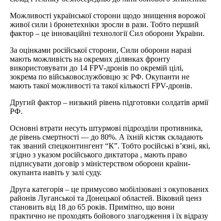
Можливості української сторони щодо знищення ворожої
живої сили і бронетехніки зросли в рази. Тобто перший
фактор – це інноваційні технології Сил оборони України.
За оцінками російської сторони, Сили оборони наразі
мають можливість на окремих ділянках фронту
використовувати до 14 FPV-дронів по окремій цілі,
зокрема по військовослужбовцю зс РФ. Окупанти не
мають такої можливості та такої кількості FPV-дронів.
Другий фактор – низький рівень підготовки солдатів армії
РФ.
Основні втрати несуть штурмові підрозділи противника,
де рівень смертності — до 80%. А їхній кістяк складають
так званий спецконтингент “К”. Тобто російські в’язні, які,
згідно з указом російського диктатора , мають право
підписувати договір з міністерством оборони країни-
окупанта навіть у залі суду.
Друга категорія – це примусово мобілізовані з окупованих
районів Луганської та Донецької областей. Віковий ценз
становить від 18 до 65 років. Примітно, що вони
практично не проходять бойового злагодження і їх відразу