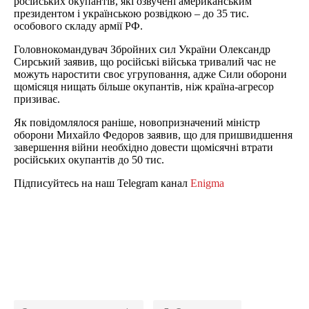
російських окупантів, які озвучені американським
президентом і українською розвідкою – до 35 тис.
особового складу армії РФ.
Головнокомандувач Збройних сил України Олександр
Сирський заявив, що російські війська тривалий час не
можуть наростити своє угруповання, адже Сили оборони
щомісяця нищать більше окупантів, ніж країна-агресор
призиває.
Як повідомлялося раніше, новопризначений міністр
оборони Михайло Федоров заявив, що для пришвидшення
завершення війни необхідно довести щомісячні втрати
російських окупантів до 50 тис.
Підписуйтесь на наш Telegram канал
Enigma