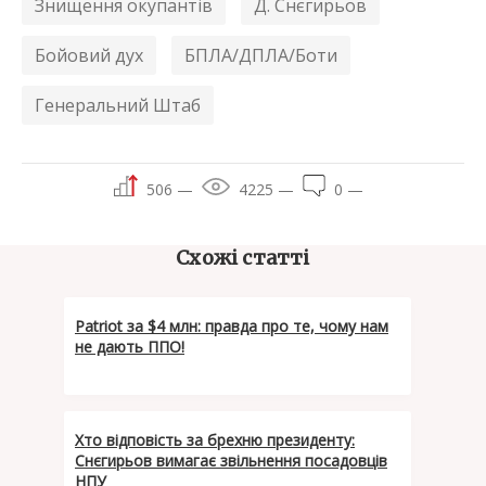
Знищення окупантів
Д. Снєгирьов
Бойовий дух
БПЛА/ДПЛА/Боти
Генеральний Штаб
506 —
4225 —
0 —
Схожі статті
Patriot за $4 млн: правда про те, чому нам
не дають ППО!
Хто відповість за брехню президенту:
Снєгирьов вимагає звільнення посадовців
НПУ