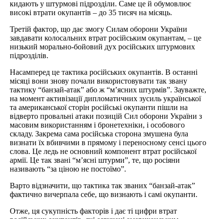
кидають у штурмові підрозділи. Саме це й обумовлює
високі втрати окупантів – до 35 тисяч на місяць.
Третій фактор, що дає змогу Силам оборони України
завдавати колосальних втрат російським окупантам, – це
низький морально-бойовий дух російських штурмових
підрозділів.
Насамперед це тактика російських окупантів. В останні
місяці вони знову почали використовувати так звану
тактику “банзай-атак” або ж “м’ясних штурмів”. Зауважте,
на момент активізації дипломатичних зусиль української
та американської сторін російські окупанти пішли на
відверто провальні атаки позицій Сил оборони України з
масовим використанням і бронетехніки, і особового
складу. Закрема сама російська сторона змушена була
визнати їх вбивчими в прямому і переносному сенсі цього
слова. Це ледь не основний компонент втрат російської
армії. Це так звані “м’ясні штурми”, те, що росіяни
називають “за ціною не постоїмо”.
Варто відзначити, що тактика так званих “банзай-атак”
фактично вичерпала себе, що визнають і самі окупанти.
Отже, ця сукупність факторів і дає ті цифри втрат