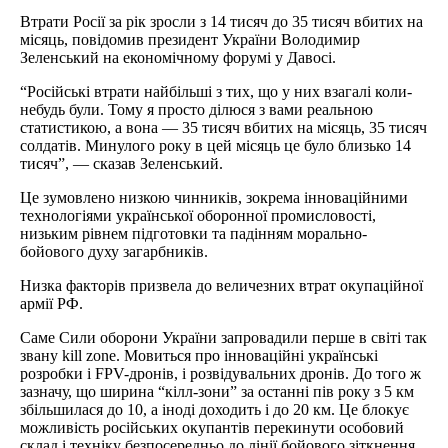
Втрати Росії за рік зросли з 14 тисяч до 35 тисяч вбитих на
місяць, повідомив президент України Володимир
Зеленський на економічному форумі у Давосі.
“Російські втрати найбільші з тих, що у них взагалі коли-
небудь були. Тому я просто ділюся з вами реальною
статистикою, а вона — 35 тисяч вбитих на місяць, 35 тисяч
солдатів. Минулого року в цей місяць це було близько 14
тисяч”, — сказав Зеленський.
Це зумовлено низкою чинників, зокрема інноваційними
технологіями української оборонної промисловості,
низьким рівнем підготовки та падінням морально-
бойового духу загарбників.
Низка факторів призвела до величезних втрат окупаційної
армії РФ.
Саме Сили оборони України запровадили перше в світі так
звану kill zone. Мовиться про інноваційні українські
розробки і FPV-дронів, і розвідувальних дронів. До того ж
зазначу, що ширина “кілл-зони” за останні пів року з 5 км
збільшилася до 10, а іноді доходить і до 20 км. Це блокує
можливість російських окупантів перекинути особовий
склад і техніку безпосередньо до лінії бойового зіткнення.