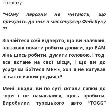
сторінку:
"ЧОму персони не читають, що
прихдить до них в мессенджер Фейсбуку
??
Зізнайтеся собі відверто, що ви налякані,
нажахані почати робити дописи, що ВАМ
лінь щось робити, думати головою, і тоді
все встане на свої місця, і що ви до
уср@чки боїтеся МЕНЕ, хоч я не катував
ні вас ні ваших родичів!!
Мені шкода, ви по суті склали лапки до
гори і не намагалися, щось зробити.
Виробники турецького авто “TOGG”