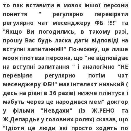
то пак вставити в мозок іншої персони
поняття " регулярно перевіряти
регулярно чат месенджеру ФБ !!!!" та
"Якщо Ви погодились, в такому разі,
прошу Вас будь ласка дати відповіді на
вступні запитання!!!" По-моєму, це лише
мооя гіпотеза персона, що "не відповідає
на вступні запитання " і аналогічно "НЕ
перевіряє регулярно потім чат
месенджеру ФБ!!" має інтелект низький (
десь на рівні в 36 разів) нижче плінтуса і
мабуть через це народився мем" доктор
у фільми "Невдахи" (із Ж.РЕНО та
Ж,Депардьє у головних ролях) сказав, що
"Ідіоти це люди які просто ходять по