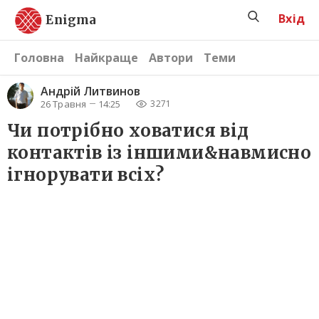
Вхід
Enigma
Головна
Найкраще
Автори
Теми
Андрій Литвинов
26 Травня
14:25
3271
Чи потрібно ховатися від
контактів із іншими&навмисно
ігнорувати всіх?