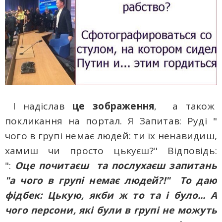
І надіслав
це зображення
, а також
покликання на портал. Я Запитав: Руді "
чого в групі немає людей: ти їх ненавидиш,
хамиш чи просто цькуєш?" Відповідь:
":
Оце почитаєш та послухаєш запитань
"а чого в групі немає людей?!" То даю
фідбек: Цькую, якби ж то та і було... А
чого персони, які були в групі не можуть