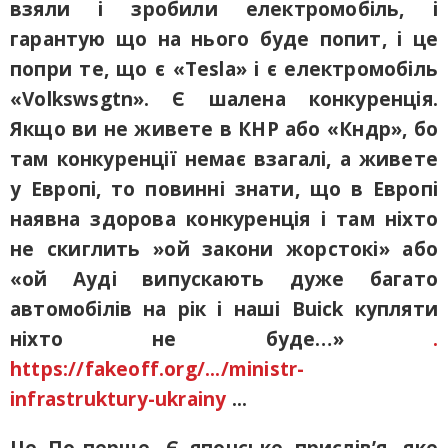
взяли і зробили електромобіль, і
гарантую що на нього буде попит, і це
попри те, що є «Tesla» і є електромобіль
«Volkswsgtn». Є шалена конкуренція.
Якщо ви не живете в КНР або «Кндр», бо
там конкуренції немає взагалі, а живете
у Европі, то повинні знати, що в Европі
наявна здорова конкуренція і там ніхто
не скиглить »ой закони жорстокі» або
«ой Ауді випускають дуже багато
автомобілів на рік і наші Buick купляти
ніхто не буде…»
.
https://fakeoff.org/.../ministr-
infrastruktury-ukrainy
...