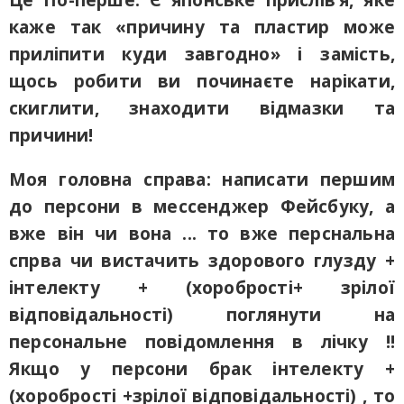
Це По-перше. Є японське прислів’я, яке
каже так «причину та пластир може
приліпити куди завгодно» і замість,
щось робити ви починаєте нарікати,
скиглити, знаходити відмазки та
причини!
Моя головна справа: написати першим
до персони в мессенджер Фейсбуку, а
вже він чи вона ... то вже перснальна
спрва чи вистачить здорового глузду +
інтелекту + (хоробрості+ зрілої
відповідальності) поглянути на
персональне повідомлення в лічку !!
Якщо у персони брак інтелекту +
(хоробрості +зрілої відповідальності) , то