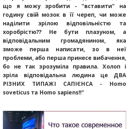
що я можу зробити - "вставити" на
годину свій мозок в її череп, чи може
наділити зрілою відповільністю та
хоробрістю?? Не бути плазуном, а
відповідальним громадянином, яка
зможе перша написати, зо в неї
проблеми, або перша принесе вибачення,
бо не так зрозуміла правила. Холоп і
зріла відповідальна людина це ДВА
РІЗНИХ ТИПАЖІ САПІЄНСА - Homo
soveticus та Homo sapiens!!"