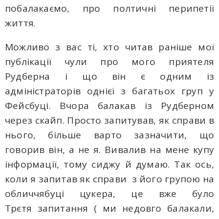
побалакаємо, про полтичні перипетії
життя.
Можливо з вас ті, хто читав раніше мої
публікації чули про мого приятеля
Рудберна і що він є одним із
адміністраторів однієї з багатьох груп у
Фейсбуці. Вчора балакав із Рудберном
через скайп. Просто запитував, як справи в
нього, більше варто зазначити, що
говорив він, а не я. Вивалив на мене купу
інформації, тому сиджу й думаю. Так ось,
коли я запитав як справи з його групою на
обличчябуці цукера, це вже було
Трєтя запитання ( ми недовго балакали,