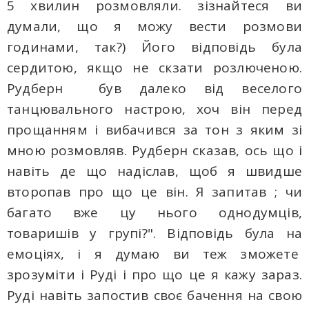
5 хвилин розмовляли. зізнайтеся ви
думали, що я можу вести розмови
годинами, так?) Його відповідь була
сердитою, якщо не скзати розлюченою.
Рудберн був далеко від веселого
танцювального настрою, хоч він перед
прощанням і вибачився за тон з яким зі
мною розмовляв. Рудберн сказав, ось що і
навіть де що надіслав, щоб я швидше
второпав про що це він. Я запитав ; чи
багато вже цу нього однодумців,
товаришів у групі?". Відповідь була на
емоціях, і я думаю ви теж зможете
зрозуміти і Руді і про що це я кажу зараз.
Руді навіть запостив своє бачення на свою