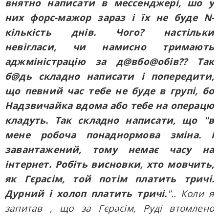
внятно написати в мессенджері, шо у
них форс-мажор зараз і їх не буде N-
кількість днів. Чого? настільки
невігласи, чи намисно тримають
аджміністрацію за д@вбо@обів?? Так
б@дь складно написати і попередити,
що певний час тебе не буде в групі, бо
Надзвичайка вдома або тебе на операцю
кладуть. Так складно написати, що "в
мене робоча понаднормова зміна. і
завантажений, тому немає часу на
інтернет. Робіть висновки, хто мовчить,
як Гєрасім, той потім платить тричі.
Дурний і холоп платить тричі.
".. Коли я
запитав , що за Гєрасім, Руді втомлено