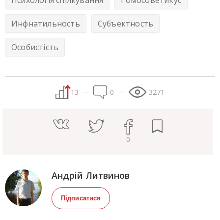
Психологія спілкування
Гомосоветикус
Инфнатильность
Субъектность
Особистість
13
0
3271
0
Андрій Литвинов
Підписатися