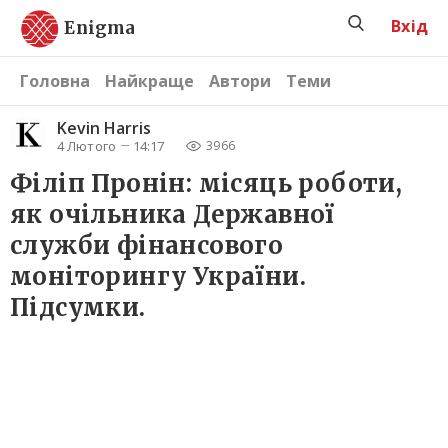
Вхід
Enigma
Головна
Найкраще
Автори
Теми
Kevin Harris
4 Лютого
14:17
3966
Філіп Пронін: місяць роботи,
як очільника Державної
служби фінансового
моніторингу України.
Підсумки.