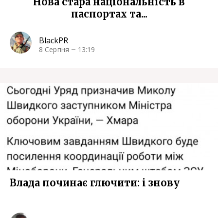
Нова стара національність в
паспортах та...
BlackPR
8 Серпня
13:19
Влада починає глючити: i знову