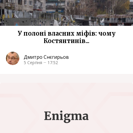
У полоні власних міфів: чому
Костянтинів...
Дмитро Снєгирьов
5 Серпня
17:52