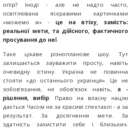
опір? Іноді - але не надто часто,
освітлювана яскравими картинками
«можемо ж» -
це на втіху, замість:
pеальної мети, тa дійсного, фактичного
просування до неї
.
Таке цікаве різнопланове шоу. Тут
залишається зауважити просту, навіть
очевидну істину. Україна не повинна
стояти «до останнього українця». Це не
зобов'язання, не обов'язок навіть,
а -
рішення, вибір
. Право на власну націю
дається Часом не за красиві спектаклі - а за
результат. Зa досягнення мети. Зa
здатність захистити себе і близьких.