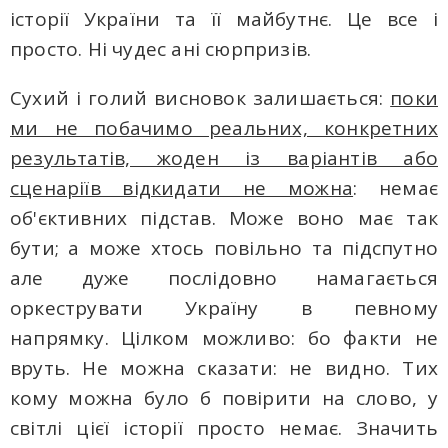
історії України та її майбутнє. Це все і
просто. Ні чудес aні сюрпризів.
Сухий і голий висновок залишається:
поки
ми не побачимо реальних, конкретних
результатів, жоден із варіантів aбo
сценаріїв відкидати не можна
: немає
об'єктивних підстав. Може воно має так
бути; а може хтось повільно тa підспутно
але дуже послідовно намагається
оркеструвати Україну в певному
напрямку. Цілком можливо: бо факти не
вруть. Не можна сказати: не видно. Тих
кому можна було б повірити на слово, у
світлі цієї історії просто немає. Значить