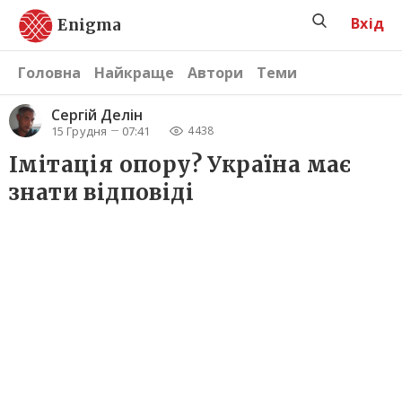
Вхід
Enigma
Головна
Найкраще
Автори
Теми
Сергiй Делін
15 Грудня
07:41
4438
Імітація опору? Україна має
знати відповідi