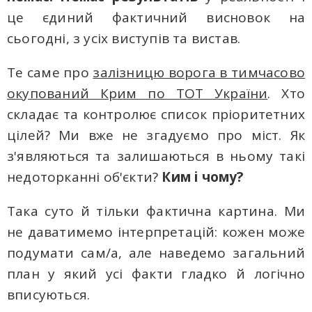
це єдиний фактичний висновок на
сьогодні, з усіх виступів тa вистав.
Те саме про
залізницю ворога в тимчасово
окупований Крим по ТОТ України
. Хто
складає та контролює список пріоритетних
цілей? Ми вже не згадуємо про міст. Як
з'являються та залишаються в ньому такі
недоторканні об'єкти?
Ким i чому?
Така суто й тільки фактична картина. Ми
не даватимемо інтерпретацій: кожен може
подумати сам/a, але наведемо загальний
план у який усі факти гладко й логічно
вписуються.