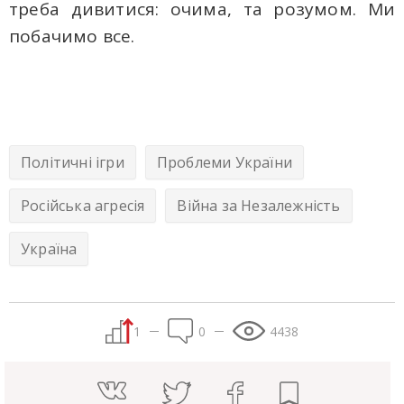
треба дивитися: очима, тa розумом. Ми
побачимо все.
Політичні ігри
Проблеми України
Російська агресія
Війна за Незалежність
Україна
1
0
4438