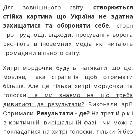
Для зовнішнього світу:
створюється
стійка картина що Україна не здатна
захищатися тa обороняти себе
. Історії
про труднощі, відходи, просування ворога
рясніють в іноземних медіа які читають
громадяни вільного світу.
Хитрі мордочки будуть натякати що це,
мовляв, така стратегія щоб отримати
більше. Але це тільки хитрі мордочки тa
голоски,
а ми знаємо на що треба
дивитися: де результати?
Виконали арії.
Отримали.
Результати - де?
На третій рік і
в критичній, вирішальній фазі - чи можна
покладатися на хитрі голоски,
тільки й без