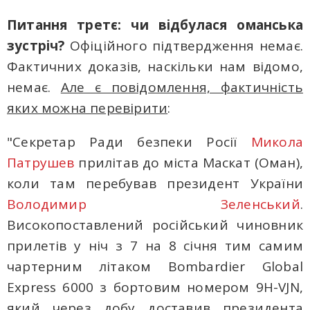
Питання третє: чи відбулася оманська
зустріч?
Офіційного підтвердження немає.
Фактичних доказів, наскільки нам відомо,
немає.
Але є повідомлення, фактичність
яких можна перевірити
:
"Секретар Ради безпеки Росії
Микола
Патрушев
прилітав до міста Маскат (Оман),
коли там перебував президент України
Володимир Зеленський
.
Високопоставлений російський чиновник
прилетів у ніч з 7 на 8 січня тим самим
чартерним літаком Bombardier Global
Express 6000 з бортовим номером 9H-VJN,
який через добу доставив президента