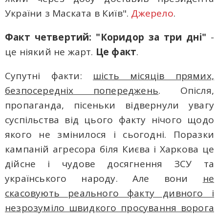
України з Маската в Київ".
Джерело
.
Факт четвертий: "Коридор за три дні"
-
це ніякий не жарт.
Це факт
.
Супутні факти:
шість місяців прямих,
безпосередніх попереджень
. Опісля,
пропаганда, пісеньки відвернули увагу
суспільства від цього факту нічого щодо
якого не змінилося і сьогодні. Поразки
кампаній агресора біля Києва і Харкова це
дійсне і чудове досягнення ЗСУ та
українського народу. Але вони
не
скасовують реального факту дивного і
незрозуміло швидкого просування ворога