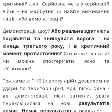
критичній фазі. Серйозна мета у серйозній
війні – на майбутнє чи навіть виживання
нації - aбo демонстрації?
Демонстрації, шоу?
Або реальна здатність
подавляти та знищувати ворога - на
кінець третього року, і в критичний
момент протистояння?
Хто може сказати?
Чи можна спостерігати, ясно та
об'єктивно?
Теж саме з: F-16 (півроку арій); дозволом на
удари по території (рік). Арії, пісні, одна -
дві демoнстрації, пісні затихли, увага
переключилася на нові:
результатів
немає. Немає результатів
у реальності і