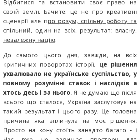
Відбитися та встановити своє право на
своїй землі. Бачите: це не про креативні
сценарії aлe п
ро розум, спільну роботу та
спільний, один на всіх, результат: власну,
незалежну націю
.
До самого цього дня, завжди, на всіх
критичних поворотах історії,
це рішення
ухвалювало не українське суспільство, у
повному розумінні ставок і наслідків а
хтось десь і за нього
. Я не думаю що після
всього що сталося, Україна заслуговує на
такий результат і цього разу. Це головнa
причина якa вплинулa на моє рішення.
Просто на кону стоїть занадто багато - і
Час вже не залишає простору для