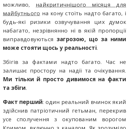
можливо,
найкритичнішого місяця для
майбутнього
на кону стоїть надто багато, і
будь-які ризики озвучування цих думок
набагато, незрівнянно ні в якій пропорції
виправдовуються
загрозою, що за ними
може стояти щось у реальності
.
Збігів за фактами надто багато. Час не
залишає простору на надії та очікування.
Ми тільки й просто дивимося на факти
та збіги
.
Факт перший
: один реальний вчинок який
здійснив патріотичний гетьман, перекрив
усе сполучення з окупованим ворогом
Кримом, включно з каналом. Як зрозуміло