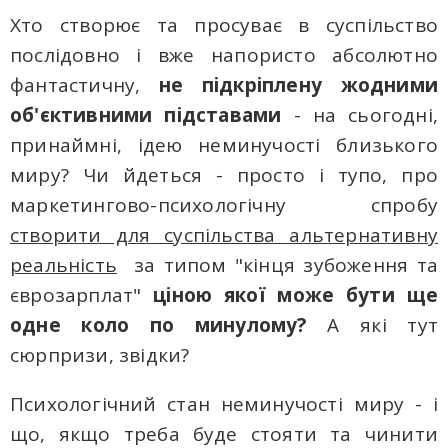
Хто створює та просуває в суспільство
послідовно і вже напористо абсолютно
фантастичну,
не підкріплену жодними
об'єктивними підставами
- на сьогодні,
принаймні, ідею неминучості близького
миру? Чи йдеться - просто і тупо, про
маркетингово-психологічну спробу
створити для суспільства альтернативну
реальність
за типом "кінця зубоження та
єврозарплат"
ціною якої може бути ще
одне коло по минулому?
A які тут
сюрпризи, звідки?
Психологічний стан неминучості миру - і
що, якщо треба буде стояти тa чинити