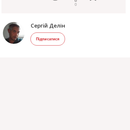
0
Сергiй Делін
Підписатися