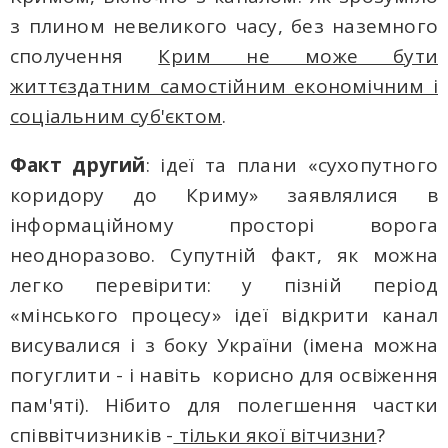
з плином невеликого часу, без наземного
сполучення
Крим не може бути
життєздатним самостійним економічним і
соціальним суб'єктом
.
Факт другий
: ідеї та плани «сухопутного
коридору до Криму» заявлялися в
інформаційному просторі ворога
неодноразово. Супутній факт, як можна
легко перевірити: у пізній період
«мінського процесу» ідеї відкрити канал
висувалися і з боку України (імена можна
погуглити - і навіть корисно для освіження
пам'яті). Нібито для полегшення частки
співвітчизників -
тільки якої вітчизни
?