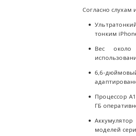
Согласно слухам 
Ультратонки
тонким iPhon
Вес около 
использовани
6,6-дюймов
адаптированн
Процессор A1
ГБ оперативн
Аккумулятор
моделей сери