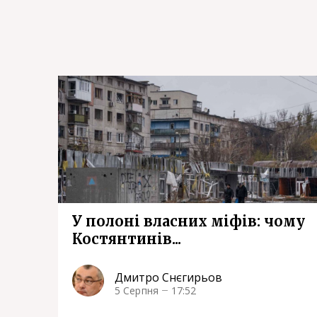
У полоні власних міфів: чому
Костянтинів...
Дмитро Снєгирьов
5 Серпня
17:52