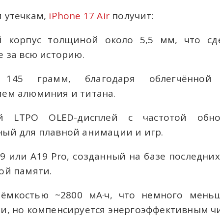
и утечкам,
iPhone 17 Air
получит:
й корпус толщиной около 5,5 мм, что сд
e за всю историю.
145 грамм, благодаря облегчённой 
ем алюминия и титана.
ый LTPO OLED-дисплей с частотой обно
ый для плавной анимации и игр.
9 или A19 Pro, созданный на базе последних
ой памяти.
 ёмкостью ~2800 мА·ч, что немного мень
и, но компенсируется энергоэффективным ч