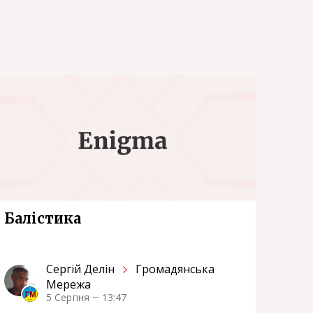
Балістика
Сергiй Делін
Громадянська
Мережа
5 Серпня
13:47