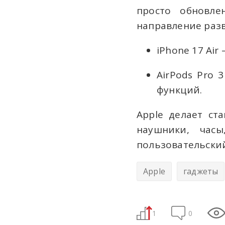
просто обновле
направление раз
iPhone 17 Ai
AirPods Pro 
функций.
Apple делает ст
наушники, час
пользовательски
Apple
гаджеты
1
0