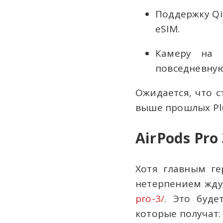
Поддержку Qi 
eSIM.
Камеру на 
повседневную
Ожидается, что с
выше прошлых Plu
AirPods Pr
Хотя главным ге
нетерпением ждут
pro-3/
. Это буде
которые получат: