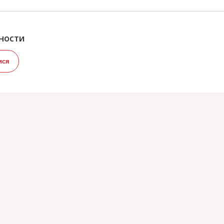
ности
ися