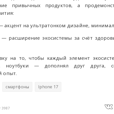
ние привычных продуктов, а продемонс
вития:
r — акцент на ультратонком дизайне, минимал
3 — расширение экосистемы за счёт здоровь
авку на то, чтобы каждый элемент экосис
ы, ноутбуки — дополнял друг друга, с
й опыт.
смартфоны
Iphone 17
3987