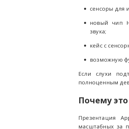
сенсоры для 
новый чип H
звука;
кейс с сенсо
возможную фу
Если слухи под
полноценным дев
Почему это
Презентация Ap
масштабных за п