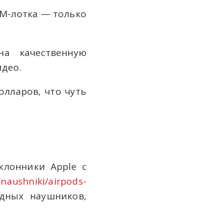
SIM-лотка — только
а качественную
идео.
олларов, что чуть
клонники Apple с
/naushniki/airpods-
дных наушников,