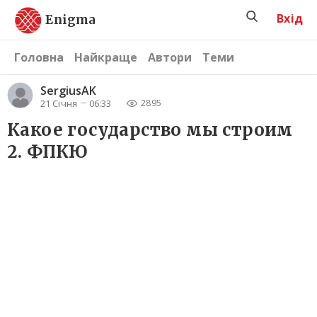
Вхід
Enigma
Головна
Найкраще
Автори
Теми
SergiusAK
21 Січня
06:33
2895
Какое государство мы строим
2. ФПКЮ