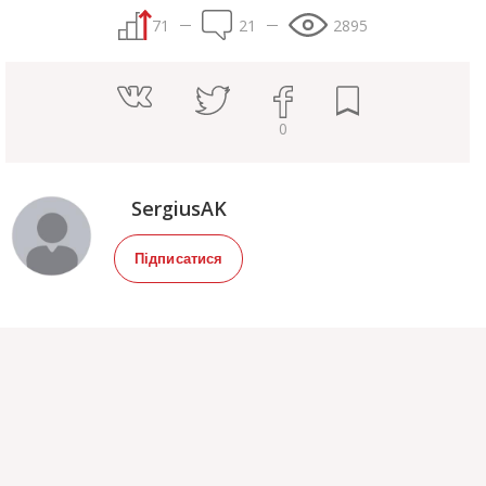
71
21
2895
0
SergiusAK
Підписатися