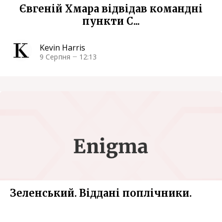
Євгеній Хмара відвідав командні
пункти С...
Kevin Harris
9 Серпня
12:13
Зеленський. Віддані поплічники.