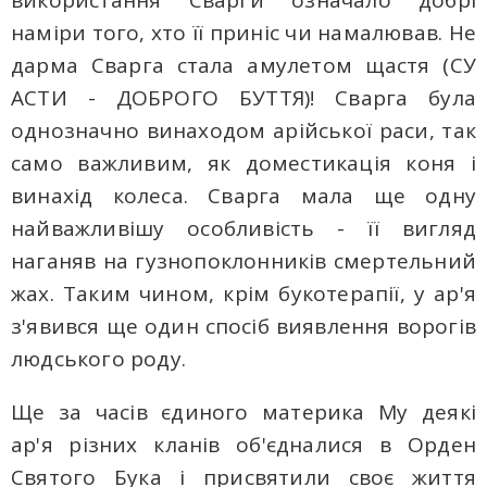
використання Сварги означало добрі
наміри того, хто її приніс чи намалював. Не
дарма Сварга стала амулетом щастя (СУ
АСТИ - ДОБРОГО БУТТЯ)! Сварга була
однозначно винаходом арійської раси, так
само важливим, як доместикація коня і
винахід колеса. Сварга мала ще одну
найважливішу особливість - її вигляд
наганяв на гузнопоклонників смертельний
жах. Таким чином, крім букотерапії, у ар'я
з'явився ще один спосіб виявлення ворогів
людського роду.
Ще за часів єдиного материка Му деякі
ар'я різних кланів об'єдналися в Орден
Святого Бука і присвятили своє життя