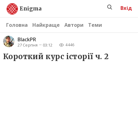
Вхід
Enigma
Головна
Найкраще
Автори
Теми
BlackPR
27 Серпня
03:12
4446
Короткий курс історії ч. 2