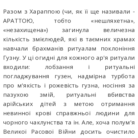
Разом з Хараппою (чи, як її ще називали -
АРАТТОЮ, тобто «нешляхетна»,
«незахищена») загинула величезна
кількість змієлюдей, які в таємних храмах
навчали брахманів ритуалам поклоніння
Гузну. У ці огидні для кожного ар'я ритуали
входили: лобзання і ритуальні
погладжування гузен, надмірна турбота
про м'якість і рожевість гузна, носіння за
пазухою змій, ритуальні вбивства
арійських дітей з метою отримання
невинної крові справжньої людини для
чорного чаклунства та ін. Але, хоча полум'я
Великої Расової Війни досить очистило