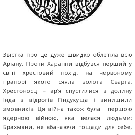
Звістка про це дуже швидко облетіла всю
Аріану. Проти Хараппи відбувся перший у
світі хрестовий похід, на червоному
прапорі якого сяяла золота Сварга.
Хрестоносці – ар’я спустилися в долину
Інда з відрогів Гіндукуща і винищили
змовників. Ця війна також була і першою
ядерною війною, яка велася людьми:
Брахмани, не вбачаючи пощади для себе,