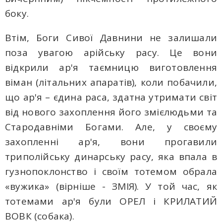
боку.
Втім, Боги Сивої Давнини не залишали
поза увагою арійську расу. Це вони
відкрили ар'я таємницю виготовлення
віман (літальних апаратів), коли побачили,
що ар'я – єдина раса, здатна утримати світ
від нового захоплення його змієлюдьми та
Стародавніми Богами. Але, у своєму
захопленні ар'я, вони прогавили
триполійську динарську расу, яка впала в
гузнопоклонство і своїм тотемом обрала
«вужика» (вірніше - ЗМІЯ). У той час, як
тотемами ар'я були ОРЕЛ і КРИЛАТИЙ
ВОВК (собака).