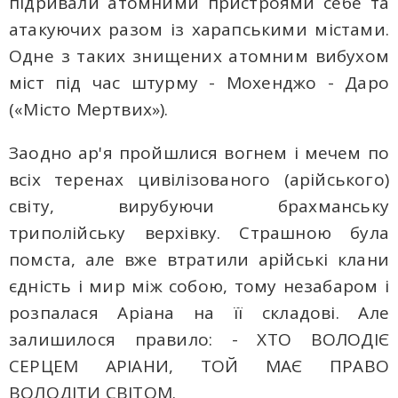
підривали атомними пристроями себе та
атакуючих разом із харапськими містами.
Одне з таких знищених атомним вибухом
міст під час штурму - Мохенджо - Даро
(«Місто Мертвих»).
Заодно ар'я пройшлися вогнем і мечем по
всіх теренах цивілізованого (арійського)
світу, вирубуючи брахманську
триполійську верхівку. Страшною була
помста, але вже втратили арійські клани
єдність і мир між собою, тому незабаром і
розпалася Аріана на її складові. Але
залишилося правило: - ХТО ВОЛОДІЄ
СЕРЦЕМ АРІАНИ, ТОЙ МАЄ ПРАВО
ВОЛОДІТИ СВІТОМ.