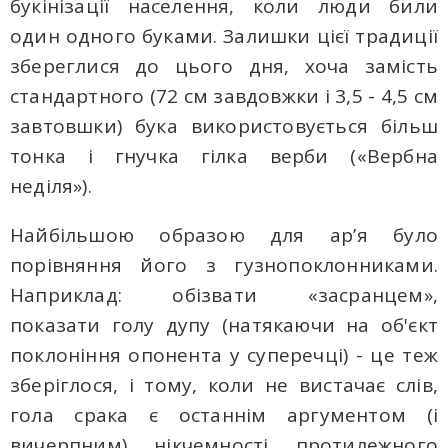
букінізації населення, коли люди били
один одного буками. Залишки цієї традиції
збереглися до цього дня, хоча замість
стандартного (72 см завдовжки і 3,5 - 4,5 см
завтовшки) бука використовується більш
тонка і гнучка гілка верби («Вербна
неділя»).
Найбільшою образою для ар’я було
порівняння його з гузнопоклонниками.
Наприклад: обізвати «засранцем»,
показати голу дупу (натякаючи на об'єкт
поклоніння опонента у суперечці) - це теж
зберіглося, і тому, коли не вистачає слів,
гола срака є останнім аргументом (і
вичерпним) нікчемності протилежного