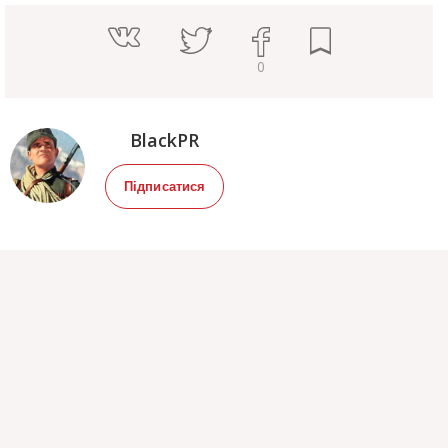
0
BlackPR
Підписатися