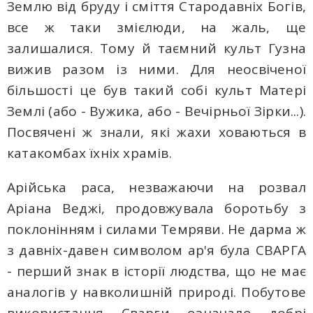
Землю від бруду і сміття Стародавніх Богів,
все ж таки змієлюди, на жаль, ще
залишалися. Тому й таємний культ Гузна
вижив разом із ними. Для неосвіченої
більшості це був такий собі культ Матері
Землі (або - Вужика, або - Вечірньої Зірки...).
Посвячені ж знали, які жахи ховаються в
катакомбах їхніх храмів.
Арійська раса, незважаючи на розвал
Аріана Веджі, продовжувала боротьбу з
поклонінням і силами Темряви. Не дарма ж
з давніх-давен символом ар'я була СВАРГА
- перший знак в історії людства, що не має
аналогів у навколишній природі. Побутове