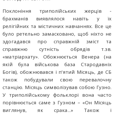
Поклоніння триполійських жерців -
брахманів виявлялося навіть у їх
релігійних та містичних навчаннях. Все це
було ретельно замасковано, щоб ніхто не
здогадався про справжній зміст та
справжню сутність обрядів т.зв.
«матріархату». Обожнюється Венера (на
якій була військова база Стародавніх
Богів), обожнювався і п'ятий Місяць, де СБ
також побудували свою перевалочну
станцію. Місяць символізував собою Гузно.
У триполійському фольклорі вона часто
порівнюється саме з Гузном – «Он Місяць
виглянув, як срака...» Також і