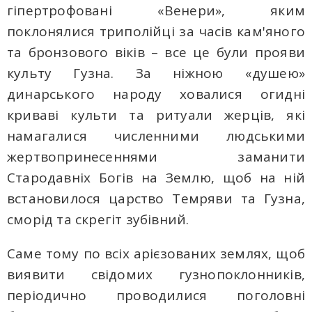
гіпертрофовані «Венери», яким
поклонялися триполійці за часів кам'яного
та бронзового віків – все це були прояви
культу Гузна. За ніжною «душею»
динарського народу ховалися огидні
криваві культи та ритуали жерців, які
намагалися численними людськими
жертвопринесеннями заманити
Стародавніх Богів на Землю, щоб на ній
встановилося царство Темряви та Гузна,
сморід та скрегіт зубівний.
Саме тому по всіх арієзованих землях, щоб
виявити свідомих гузнопоклонників,
періодично проводилися поголовні