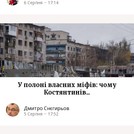
6 Серпня
17:14
У полоні власних міфів: чому
Костянтинів...
Дмитро Снєгирьов
5 Серпня
17:52