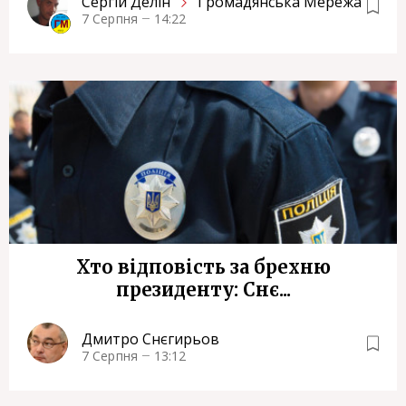
Сергiй Делін
Громадянська Мережа
7 Серпня
14:22
Хто відповість за брехню
президенту: Снє...
Дмитро Снєгирьов
7 Серпня
13:12