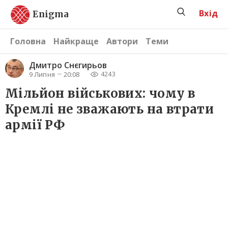
Вхід
Enigma
Головна
Найкраще
Автори
Теми
Дмитро Снєгирьов
9 Липня
20:08
4244
Мільйон військових: чому в
Кремлі не зважають на втрати
армії РФ