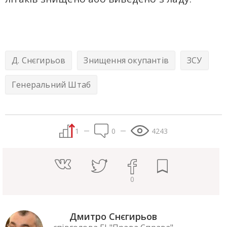
Д. Снєгирьов
Знищення окупантів
ЗСУ
Генеральний Штаб
1
0
4244
0
Дмитро Снєгирьов