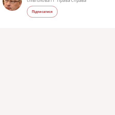
співголова ГІ "Права Справа"
Підписатися