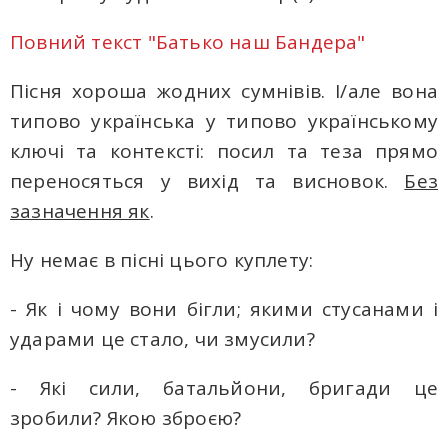
Повний текст "Батько наш Бандера"
Пісня хороша жодних сумнівів. І/але вона
типово українська у типово українському
ключі та контексті: посил та теза прямо
переносяться у вихід та висновок.
Без
зазначення як
.
Ну немає в пісні цього куплету:
- Як і чому вони бігли; якими стусанами і
ударами це стало, чи змусили?
- Які сили, батальйони, бригади це
зробили? Якою зброєю?