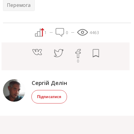
Перемога
1
0
4463
0
Сергiй Делін
Підписатися