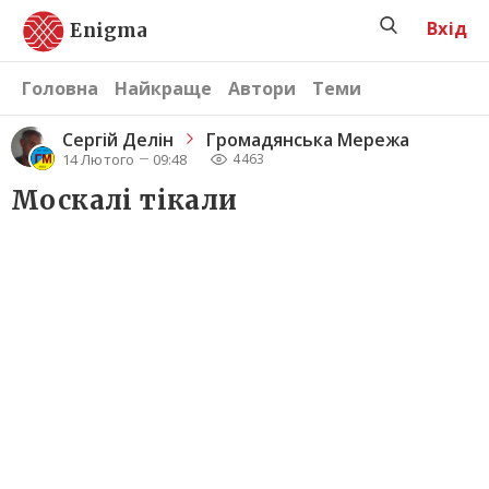
Вхід
Enigma
Головна
Найкраще
Автори
Теми
Сергiй Делін
Громадянська Мережа
14 Лютого
09:48
4463
Москалі тікали