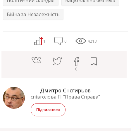
Політичний скандал
національна безпека
Війна за Незалежність
1
0
4213
0
Дмитро Снєгирьов
співголова ГІ "Права Справа"
Підписатися