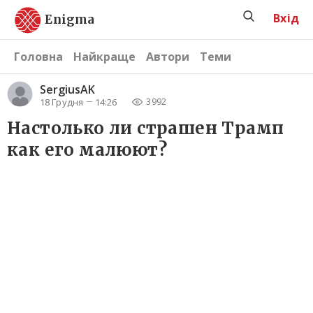
Вхід
Enigma
Головна
Найкраще
Автори
Теми
SergiusAK
18 Грудня
14:26
3992
Настолько ли страшен Трамп
как его малюют?