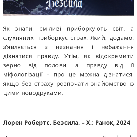
Як знати, сміливі приборкують світ, а
слухняних приборкує страх. Який, додамо,
з’являється з незнання і небажання
дізнатися правду. Утім, як відокремити
зерно від полови, а правду від її
міфологізації – про це можна дізнатися,
якщо без страху розпочати знайомство із
цими новодруками.
Лорен Робертс. Безсила. – Х.: Ранок, 2024