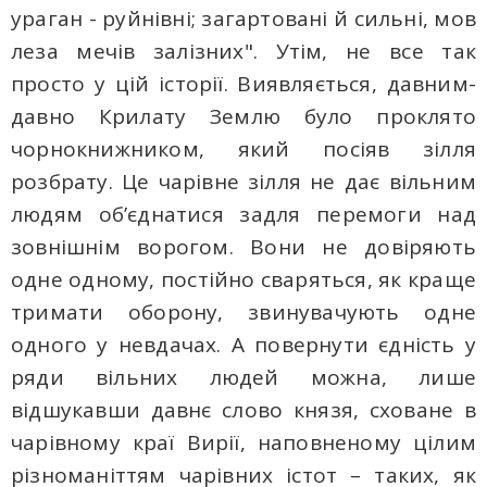
ураган - руйнівні; загартовані й сильні, мов
леза мечів залізних". Утім, не все так
просто у цій історії. Виявляється, давним-
давно Крилату Землю було проклято
чорнокнижником, який посіяв зілля
розбрату. Це чарівне зілля не дає вільним
людям об’єднатися задля перемоги над
зовнішнім ворогом. Вони не довіряють
одне одному, постійно сваряться, як краще
тримати оборону, звинувачують одне
одного у невдачах. А повернути єдність у
ряди вільних людей можна, лише
відшукавши давнє слово князя, сховане в
чарівному краї Вирії, наповненому цілим
різноманіттям чарівних істот – таких, як