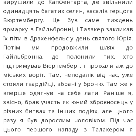
вирушили до Капфентарта, де звільнили
одинадцять багатих селян, васалів герцога
Вюртембергу. Це був саме тиждень
ярмарку в Гайльбронні, і Талакер закликав
їх піти в Драхенфельс у день святого Юрія.
Потім ми продовжили шлях до
Гайльбронна, де полонили тих, хто
підтримував Вюртемберг, і проїхали аж до
міських воріт. Там, неподалік від нас, уже
стояли гвардійці, вбрані у броню. Там же я
вперше одягнув на себе лати. Раніше я,
звісно, брав участь як юний зброєносець у
різних битвах та інших подіях, але цього
разу я був дорослим чоловіком. Під час
цього першого нападу з Талакером я