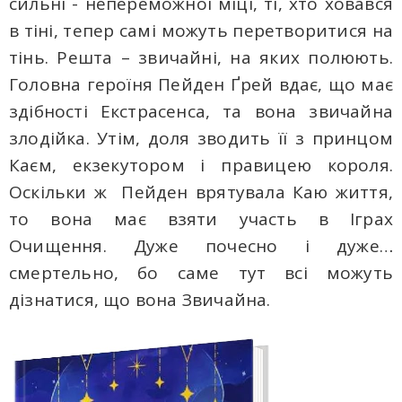
сильні - непереможної міці, ті, хто ховався
в тіні, тепер самі можуть перетворитися на
тінь. Решта – звичайні, на яких полюють.
Головна героїня Пейден Ґрей вдає, що має
здібності Екстрасенса, та вона звичайна
злодійка. Утім, доля зводить її з принцом
Каєм, екзекутором і правицею короля.
Оскільки ж Пейден врятувала Каю життя,
то вона має взяти участь в Іграх
Очищення. Дуже почесно і дуже…
смертельно, бо саме тут всі можуть
дізнатися, що вона Звичайна.