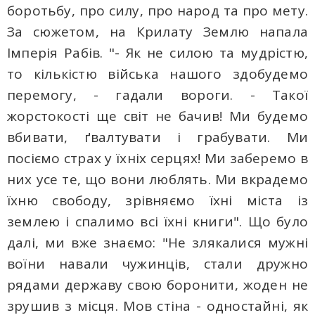
боротьбу, про силу, про народ та про мету.
За сюжетом, на Крилату Землю напала
Імперія Рабів. "- Як не силою та мудрістю,
то кількістю війська нашого здобудемо
перемогу, - гадали вороги. - Такої
жорстокості ще світ не бачив! Ми будемо
вбивати, ґвалтувати і грабувати. Ми
посіємо страх у їхніх серцях! Ми заберемо в
них усе те, що вони люблять. Ми вкрадемо
їхню свободу, зрівняємо їхні міста із
землею і спалимо всі їхні книги". Що було
далі, ми вже знаємо: "Не злякалися мужні
воїни навали чужинців, стали дружно
рядами державу свою боронити, жоден не
зрушив з місця. Мов стіна - одностайні, як