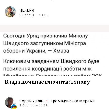
BlackPR
8 Серпня
13:19
Влада починає глючити: i знову
Сергiй Делін
Громадянська Мережа
8 Серпня
11:18