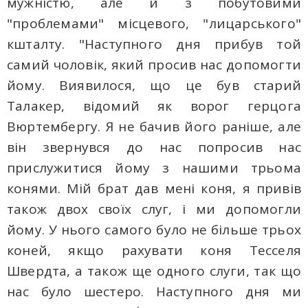
мужністю, але й з побутовими
"проблемами" місцевого, "лицарського"
кшталту. "Наступного дня прибув той
самий чоловік, який просив нас допомогти
йому. Виявилося, що це був старий
Талакер, відомий як ворог герцога
Вюртембергу. Я не бачив його раніше, але
він звернувся до нас попросив нас
прислужитися йому з нашими трьома
конями. Мій брат дав мені коня, я привів
також двох своїх слуг, і ми допомогли
йому. У нього самого було не більше трьох
коней, якщо рахувати коня Тесселя
Швердта, а також ще одного слуги, так що
нас було шестеро. Наступного дня ми