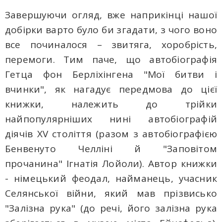
Завершуючи огляд, вже наприкінці нашої
добірки варто було би згадати, з чого воно
все починалося – звитяга, хоробрість,
перемоги. Тим паче, що автобіографія
Гетца фон Берліхінгена "Мої битви і
вчинки", як нагадує передмова до цієї
книжки, належить до трійки
найпопулярніших нині автобіографій
діячів ХV століття (разом з автобіографією
Бенвенуто Челліні й "Заповітом
прочанина" Ігнатія Лойоли). Автор книжки
- німецький феодал, найманець, учасник
Селянської війни, який мав прізвисько
"Залізна рука" (до речі, його залізна рука