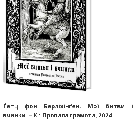
Ґетц фон Берліхінґен. Мої битви і
вчинки. – К.: Пропала грамота, 2024