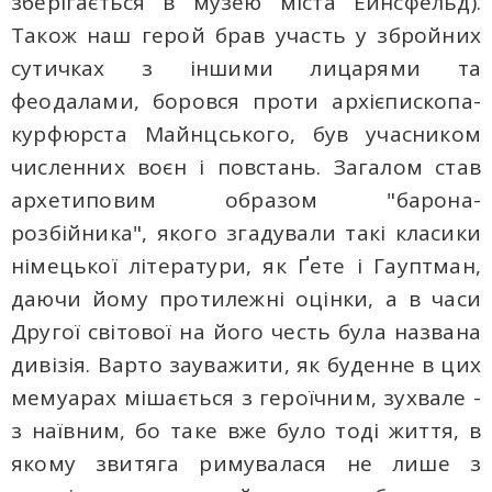
зберігається в музею міста Ейнсфельд).
Також наш герой брав участь у збройних
сутичках з іншими лицарями та
феодалами, боровся проти архієпископа-
курфюрста Майнцського, був учасником
численних воєн і повстань. Загалом став
архетиповим образом "барона-
розбійника", якого згадували такі класики
німецької літератури, як Ґете і Гауптман,
даючи йому протилежні оцінки, а в часи
Другої світової на його честь була названа
дивізія. Варто зауважити, як буденне в цих
мемуарах мішається з героїчним, зухвале -
з наївним, бо таке вже було тоді життя, в
якому звитяга римувалася не лише з