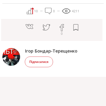
10
0
4211
0
Ігор Бондар-Терещенко
Підписатися