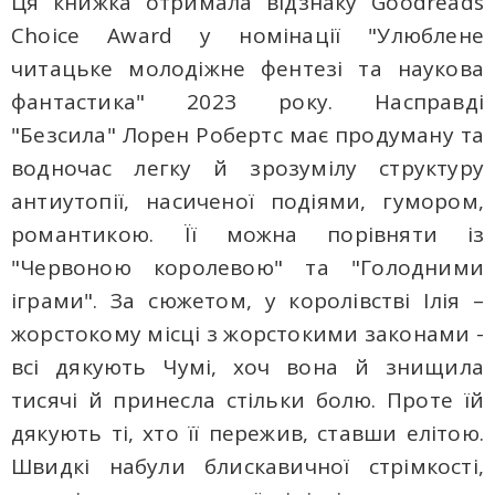
Ця книжка отримала відзнаку Goodreads
Choice Award у номінації "Улюблене
читацьке молодіжне фентезі та наукова
фантастика" 2023 року. Насправді
"Безсила" Лорен Робертс має продуману та
водночас легку й зрозумілу структуру
антиутопії, насиченої подіями, гумором,
романтикою. Її можна порівняти із
"Червоною королевою" та "Голодними
іграми". За сюжетом, у королівстві Ілія –
жорстокому місці з жорстокими законами -
всі дякують Чумі, хоч вона й знищила
тисячі й принесла стільки болю. Проте їй
дякують ті, хто її пережив, ставши елітою.
Швидкі набули блискавичної стрімкості,