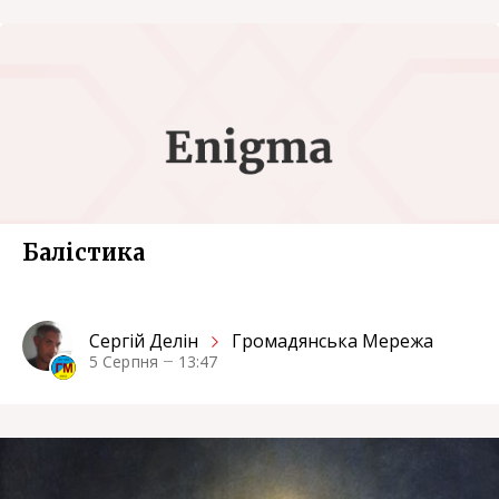
Балістика
Сергiй Делін
Громадянська Мережа
5 Серпня
13:47