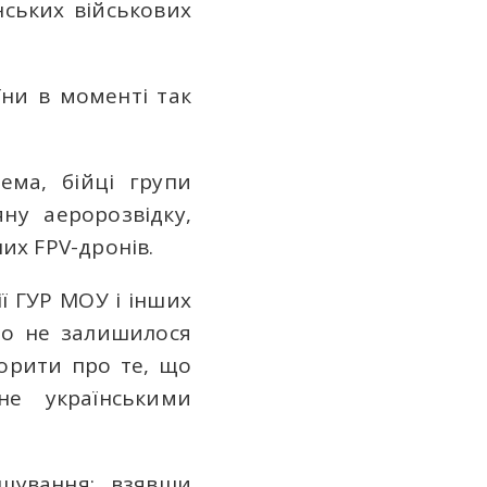
нських військових
їни в моменті так
ема, бійці групи
ну аеророзвідку,
их FPV-дронів.
ії ГУР МОУ і інших
но не залишилося
ворити про те, що
не українськими
шування: взявши