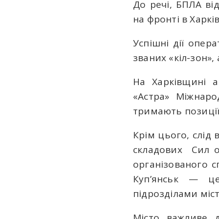
До речі, БПЛА ві
на фронті в Харків
Успішні дії опер
званих «кіл-зон», 
На Харківщині а
«Астра» Міжнаро
тримають позиції
Крім цього, слід 
складових Сил о
організованого с
Куп’янськ — це
підрозділами міст
Місто важливе 