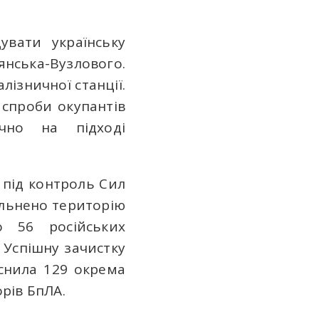
вати українську
янська-Вузлового.
лізничної станції.
 спроби окупантів
чно на підході
 під контроль Сил
ільнено територію
о 56 російських
 Успішну зачистку
йснила 129 окрема
орів БпЛА.