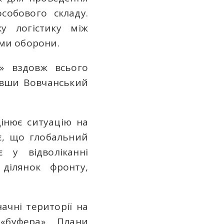
особового складу.
у логістику між
ами оборони.
и» вздовж всього
навши Вовчанський
інює ситуацію на
ає, що глобальний
 у відволіканні
 ділянок фронту,
ачні території на
«буфера». Плани