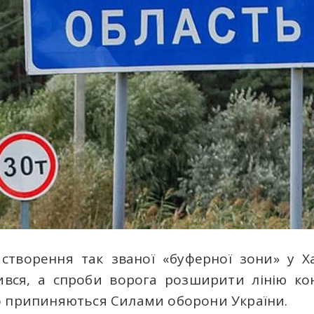
створення так званої «буферної зони» у Ха
ився, а спроби ворога розширити лінію к
о припиняються Силами оборони України.