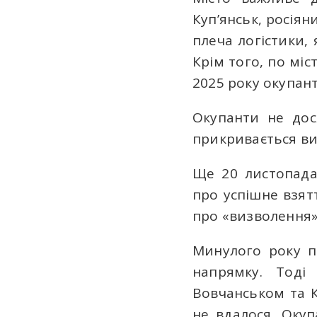
Куп’янськ, росія
плеча логістики, 
Крім того, по міс
2025 року окупан
Окупанти не дос
прикривається ви
Ще 20 листопада
про успішне взят
про «визволення» 
Минулого року п
напрямку. Тоді
Вовчанськом та К
не вдалося. Оку