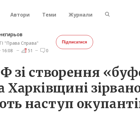
Автори
Теми
Журнали
нєгирьов
Підписатися
ГІ "Права Справа"
16:08
51
0
Ф зі створення «буф
а Харківщині зірвано
ть наступ окупанті