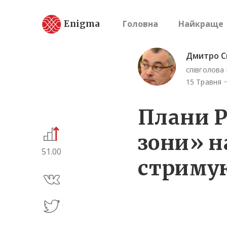
Enigma
Головна
Найкраще
Дмитро С
співголова 
15 Травня
Плани Р
зони» н
51.00
стримую