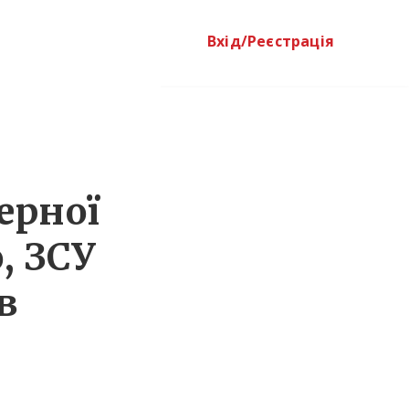
Вхід/Реєстрація
ерної
, ЗСУ
в