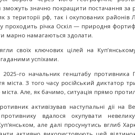
ни зможуть значно покращити постачання за 
як з території рф, так і окупованих районів Л
ту проходить річка Оскіл — природня фортифі
ти марно намагаються здолати.
ягли своїх ключових цілей на Куп’янськом
гаданими успіхами.
 2025-го начальник генштабу противника 
тя міста. З того часу російський диктатор тр
міста. Але, як бачимо, ситуація прямо проти
ротивник активізував наступальні дії на В
 противнику вдалося окупувати невелик
уп’янськом, але далі просунутись вглиб Харкі
панти активно використовують цей відтино