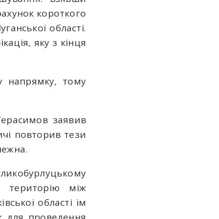
рахунок короткого
уганської області.
кація, яку з кінця
у напрямку, тому
Герасимов заявив
ичі повторив тези
лежна.
еликобурлуцькому
у територію між
вської області їм
к для проведення