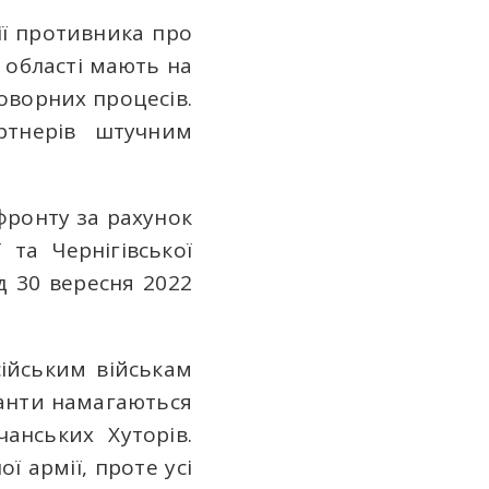
ії противника про
 області мають на
оворних процесів.
ртнерів штучним
фронту за рахунок
 та Чернігівської
д 30 вересня 2022
ійським військам
панти намагаються
чанських Хуторів.
ї армії, проте усі