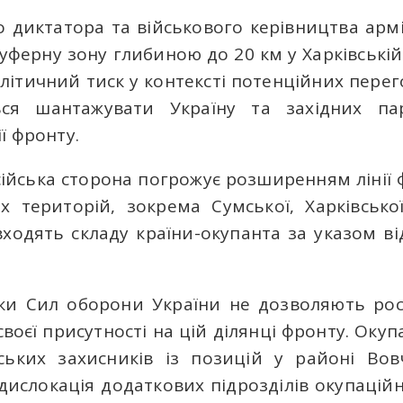
о диктатора та військового керівництва арм
уферну зону глибиною до 20 км у Харківській
олітичний тиск у контексті потенційних перег
ься шантажувати Україну та західних па
ї фронту.
ійська сторона погрожує розширенням лінії 
х територій, зокрема Сумської, Харківської
 входять складу країни-окупанта за указом ві
аки Сил оборони України не дозволяють рос
воєї присутності на цій ділянці фронту. Оку
ських захисників із позицій у районі Вов
ислокація додаткових підрозділів окупаційно