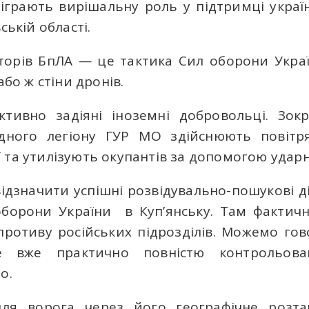
діграють вирішальну роль у підтримці украї
ській області.
аторів БпЛА — це тактика Сил оборони Укра
або ж стіни дронів.
ктивно задіяні іноземні добровольці. Зокр
дного легіону ГУР МО здійснюють повітря
 та утилізують окупантів за допомогою ударн
відзначити успішні розвідувально-пошукові д
борони України в Куп’янську. Там фактич
противу російських підрозділів. Можемо го
 вже практично повністю контрольова
о.
для ворога через його географічне розта