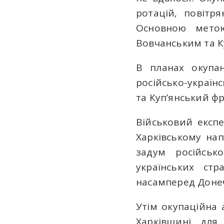
ротацій, повітря
Основною метою
Вовчанським та К
В планах окупан
російсько-україн
та Куп’янський ф
Військовий експ
Харківському нап
задум російськ
українських стр
насамперед Доне
Утім окупаційна 
Харківщині для