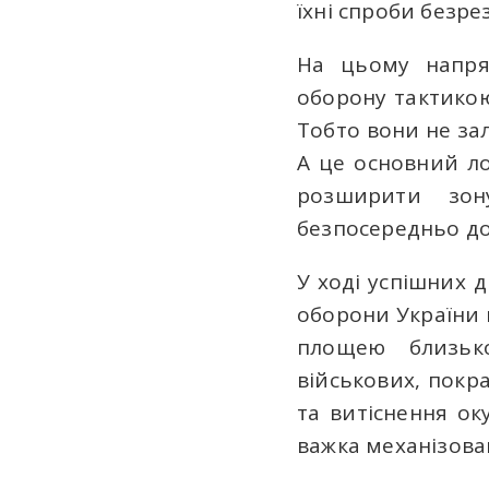
їхні спроби безре
На цьому напря
оборону тактикою
Тобто вони не зал
А це основний ло
розширити зон
безпосередньо до 
У ході успішних 
оборони України 
площею близько
військових, покр
та витіснення ок
важка механізова