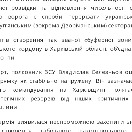
ної розвідки та відновлення чисельності 
 ворога є спроби перерізати українськ
уп’янським (зокрема Дворічанським) сектор
тів створення так званої «буферної зон
ського кордону в Харківській області, об’єд
ронти.
ерт, полковник ЗСУ Владислав Селезньов оц
рямку як стабільно напружену. Він зазнач
ого командування на Харківщині полягає
атегічних резервів від інших критичних
ччини.
армія виявилася неспроможною захопити зн
 створення стабільного підконтрольного 