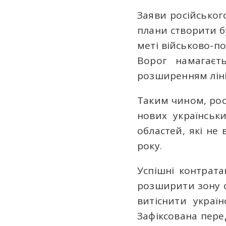
Заяви російськог
плани створити б
меті військово-п
Ворог намагаєт
розширенням ліні
Таким чином, рос
нових українськи
областей, які не
року.
Успішні контрат
розширити зону с
витіснити україн
Зафіксована перед