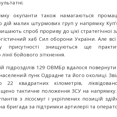
зультатні.
мку окупанти також намагаються промацу
 дій малих штурмових груп у напрямку Куп’
ишають спроб прориву до цієї стратегічної за
гістичний хаб Сил оборони України. Але всі
у присутності знищуються ще практи
лінії бойового зіткнення.
дій підрозділів 129 ОВМБр вдалося повернути
населений пунк Одрадне та його околиці. Зв
 22 квадратних кілометрів, ліквідован
ащено тактичне положення ЗСУ на напрямку.
упантів з лісосмуг і укріплених позицій зді
на бригада за підтримки артилерії та операт