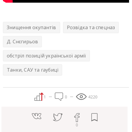
Знищення окупантів
Розвідка та спецназ
Д. Снєгирьов
обстріл позицій української армії
Танки, САУ та гаубиці
1
0
4220
0