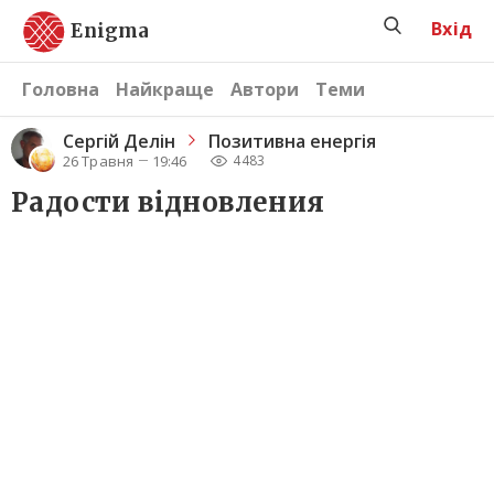
Вхід
Enigma
Головна
Найкраще
Автори
Теми
Сергiй Делін
Позитивна енергія
26 Травня
19:46
4483
Радости вiдновления