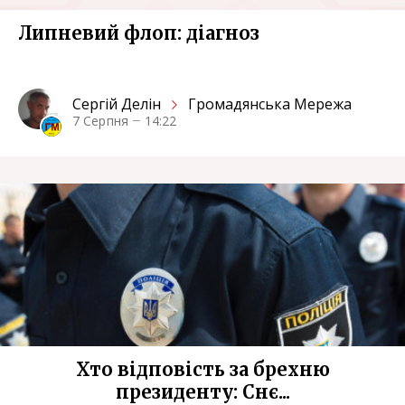
Липневий флоп: діагноз
Сергiй Делін
Громадянська Мережа
7 Серпня
14:22
Хто відповість за брехню
президенту: Снє...