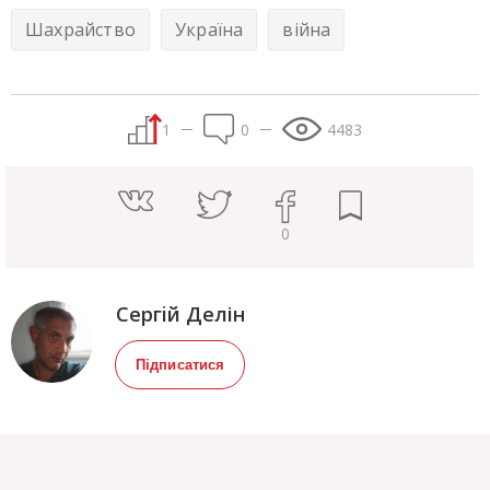
Шахрайство
Україна
війна
1
0
4483
0
Сергiй Делін
Підписатися