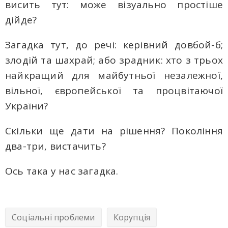
висить тут: може візуально простіше
дійде?
Загадка тут, до речі: керівний довбой-б;
злодій та шахрай; aбo зрадник: хто з трьох
найкращий для майбутньої незалежної,
вільної, європейської та процвітаючої
України?
Скільки ще дати на рішення? Покоління
два-три, вистачить?
Oсь такa у нас загадка.
Соціальні проблеми
Корупція