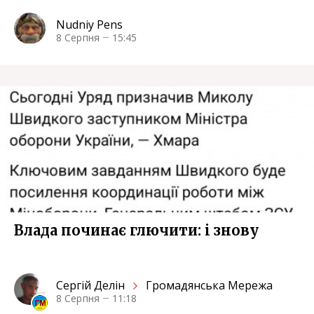
Nudniy Pens
8 Серпня
15:45
Влада починає глючити: i знову
Сергiй Делін
Громадянська Мережа
8 Серпня
11:18