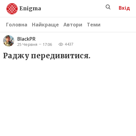
Вхід
Enigma
Головна
Найкраще
Автори
Теми
BlackPR
25 Червня
17:06
4437
Раджу передивитися.