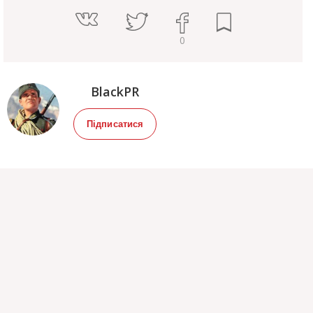
0
BlackPR
Підписатися