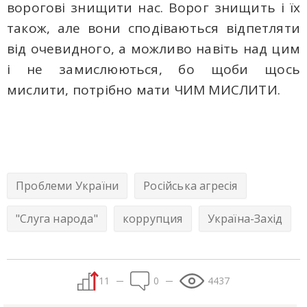
ворогові знищити нас. Ворог знищить і їх
також, але вони сподіваються відпетляти
від очевидного, а можливо навіть над цим
і не замислюються, бо щоби щось
мислити, потрібно мати ЧИМ МИСЛИТИ.
Проблеми України
Російська агресія
"Слуга народа"
коррупция
Україна-Захід
11
0
4437