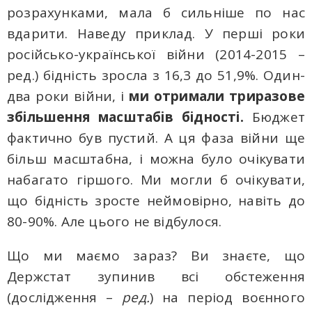
розрахунками, мала б сильніше по нас
вдарити. Наведу приклад. У перші роки
російсько-української війни (2014-2015 –
ред.) бідність зросла з 16,3 до 51,9%. Один-
два роки війни, і
ми отримали триразове
збільшення масштабів бідності.
Бюджет
фактично був пустий. А ця фаза війни ще
більш масштабна, і можна було очікувати
набагато гіршого. Ми могли б очікувати,
що бідність зросте неймовірно, навіть до
80-90%. Але цього не відбулося.
Що ми маємо зараз? Ви знаєте, що
Держстат зупинив всі обстеження
(дослідження –
ред.
) на період воєнного