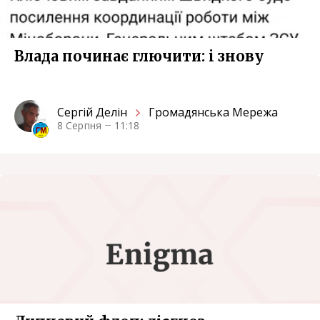
Влада починає глючити: i знову
Сергiй Делін
Громадянська Мережа
8 Серпня
11:18