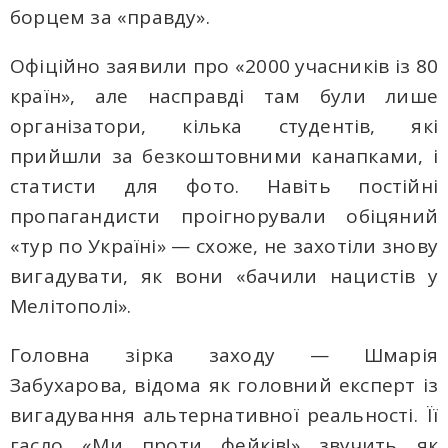
борцем за «правду».
Офіційно заявили про «2000 учасників із 80
країн», але насправді там були лише
організатори, кілька студентів, які
прийшли за безкоштовними канапками, і
статисти для фото. Навіть постійні
пропагандисти проігнорували обіцяний
«тур по Україні» — схоже, не захотіли знову
вигадувати, як вони «бачили нацистів у
Мелітополі».
Головна зірка заходу — Шмарія
Забухарова, відома як головний експерт із
вигадування альтернативної реальності. Її
гасло «Ми проти фейків!» звучить як