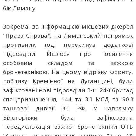
бік Лиману.
Зокрема, за інформацією місцевих джерел
"Права Справа", на Лиманський напрямок
противник тоді перекинув додаткові
підрозділи. Йшлося про посилення
особовим складом та важкою
бронетехнікою. На цьому відрізку фронту,
поблизу Кремінної на Луганщині, були
зафіксовані нові підрозділи 3-ї і 24-ї бригад
спецпризначення, 144 та 3-ї МСД та 90-ї
танкової дивізії ЗС РФ. У напрямку
Білогорівки була зафіксована
передислокація важкої бронетехніки ОТБ
"Август", зі складу так званого "2-го АК