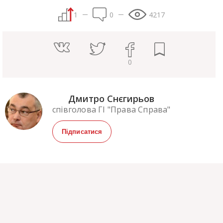
1
0
4217
0
Дмитро Снєгирьов
співголова ГІ "Права Справа"
Підписатися