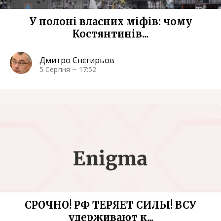
У полоні власних міфів: чому
Костянтинів...
Дмитро Снєгирьов
5 Серпня
17:52
СРОЧНО! РФ ТЕРЯЕТ СИЛЫ! ВСУ
удерживают к...