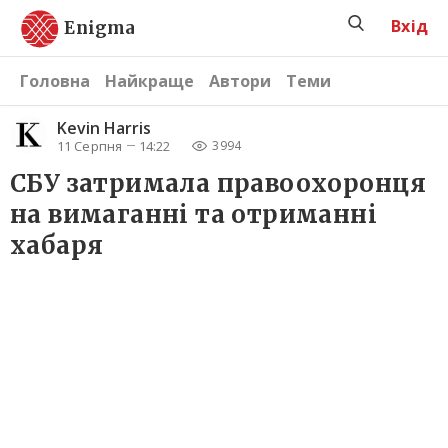
Вхід
Enigma
Головна
Найкраще
Автори
Теми
Kevin Harris
11 Серпня
14:22
3994
СБУ затримала правоохоронця
на вимаганні та отриманні
хабаря