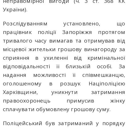
неправомірної вигоди (ч. 3 ст. 368 КК
України).
Розслідуванням установлено, що
працівник поліції Запоріжжя протягом
тривалого часу вимагав та отримував від
місцевої жительки грошову винагороду за
сприяння в ухиленні від кримінальної
відповідальності її близькій особі. За
надання можливості її співмешканцю,
оголошеному в розшук Націполіцією
Харківщини, уникнути затримання
правоохоронець примусив жінку
сплачувати обумовлену грошову суму.
Поліцейський був затриманий у порядку