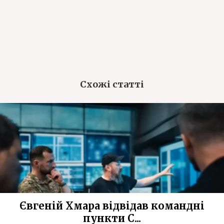
Схожі статті
Євгеній Хмара відвідав командні
пункти С...