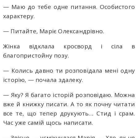
— Маю до тебе одне питання. Особистого
характеру.
— Питайте, Маріє Олександрівно.
Жінка відклала кросворд і сіла в
благопристойну позу.
— Колись давно ти розповідала мені одну
історію, — почала здалеку.
— Яку? Я багато історій розповідаю. Можна
вже й книжку писати. А то як почну читати
все те, що тепер друкують… Стид і срам.
Час уже самій щось написати.
— Звісно, — усміхнулася Марія. — Хто, як не