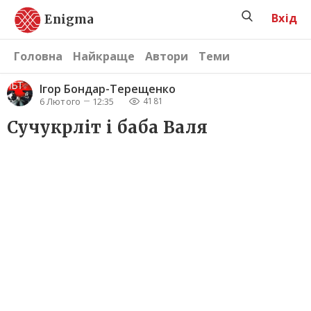
Вхід
Enigma
Головна
Найкраще
Автори
Теми
Ігор Бондар-Терещенко
6 Лютого
12:35
4181
Сучукрліт і баба Валя