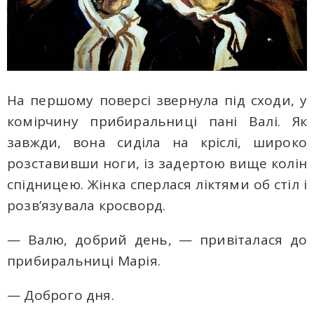
На першому поверсі звернула під сходи, у
комірчину прибиральниці пані Валі. Як
завжди, вона сиділа на кріслі, широко
розставивши ноги, із задертою вище колін
спідницею. Жінка сперлася ліктями об стіл і
розв’язувала кросворд.
— Валю, добрий день, — привіталася до
прибиральниці Марія.
— Доброго дня.