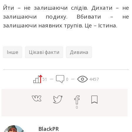
Йти – не залишаючи слідів. Дихати – не
залишаючи подиху. Вбивати – не
залишаючи наявних трупів. Це – Істина.
Інше
Цікаві факти
Дивина
51
0
4457
0
BlackPR