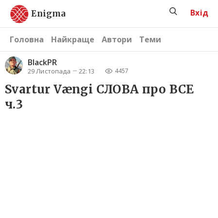
Вхід
Enigma
Головна
Найкраще
Автори
Теми
BlackPR
29 Листопада
22:13
4457
Svartur Vængi СЛОВА про ВСЕ
ч.3