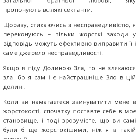
загальної братньої любові, яку
пропонують всілякі сектанти.
Щоразу, стикаючись з несправедливістю, я
переконуюсь – тільки жорсткі заходи у
відповідь можуть ефективно виправити її і
саме джерело несправедливості.
Якщо я піду Долиною Зла, то не злякаюся
зла, бо я сам і є найстрашніше Зло в цій
долині.
Коли ви намагаєтеся звинуватити мене в
жорстокості, спочатку поставте себе в моє
становище, і тоді зрозумієте, що ви самі
були б ще жорстокішими, ніж я в такій