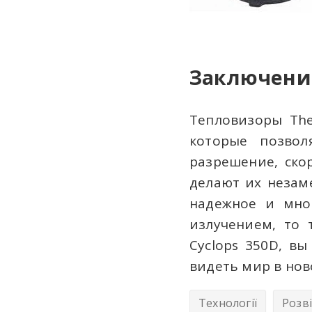
Заключени
Тепловизоры The
которые позвол
разрешение, ско
делают их незам
надежное и мно
излучением, то 
Cyclops 350D, в
видеть мир в ново
Технології
Розв