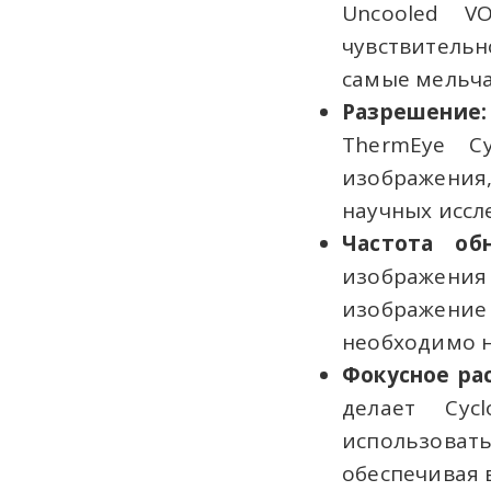
Uncooled VO
чувствитель
самые мельча
Разрешение:
ThermEye C
изображения,
научных иссл
Частота об
изображения
изображение
необходимо 
Фокусное рас
делает Cyc
использоват
обеспечивая 