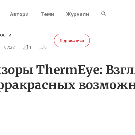
Автори
Теми
Журнали
ости
Підписатися
07:28
1
0
зоры ThermEye: Взгл
фракрасных возможн