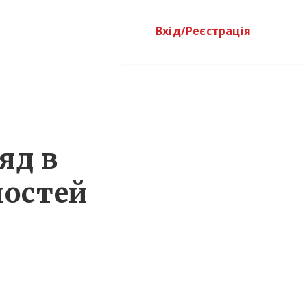
Вхід/Реєстрація
яд в
остей