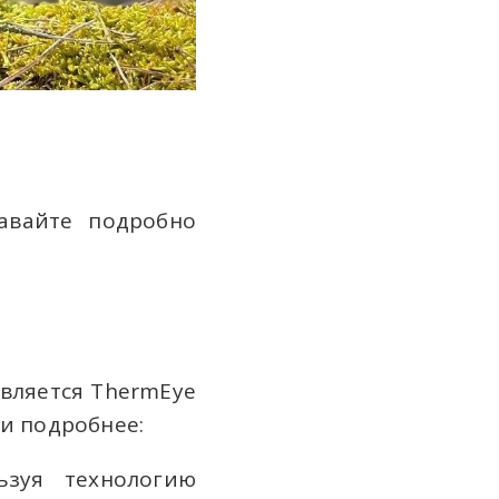
авайте подробно
вляется ThermEye
ти подробнее:
зуя технологию