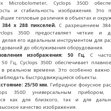
x Microbolometer, Cyclops 350D обесп
ность и стабильность изображения. Это 
йшие тепловые различия в объектах и окру
 384 x 288 пикселей.
С разрешением 384 
yclops 350D предоставляет четкие и д
 делая его идеальным инструментом для раз
едований до обслуживания оборудования.
новления изображения: 50 Гц.
С часто
 50 Гц, Cyclops 350D обеспечивает плавно
 в реальном времени. Это особенно важно 
наблюдать быстродвижущиеся объекты.
стояние: 25/50 мм.
Гибридное фокусное рас
lops 350D универсальным прибором,
ься как для близкого, так и для дальн
высокое качество изображения.