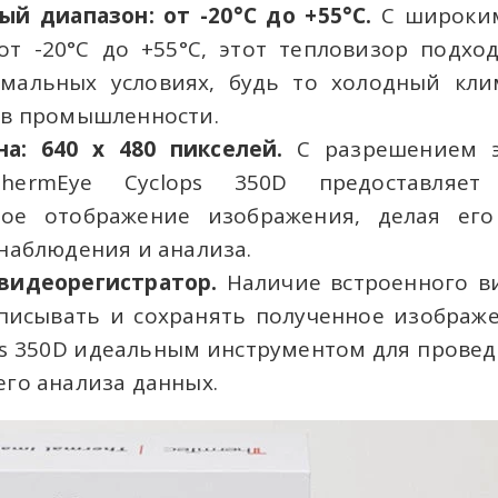
й диапазон: от -20°C до +55°C.
С широким
от -20°C до +55°C, этот тепловизор подхо
емальных условиях, будь то холодный кл
 в промышленности.
на: 640 x 480 пикселей.
С разрешением э
ThermEye Cyclops 350D предоставляе
ое отображение изображения, делая ег
наблюдения и анализа.
видеорегистратор.
Наличие встроенного в
писывать и сохранять полученное изображе
ps 350D идеальным инструментом для прове
го анализа данных.