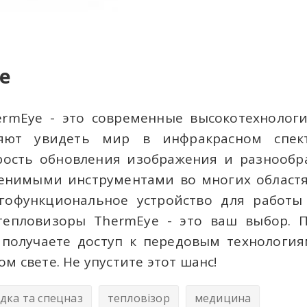
е
rmEye - это современные высокотехнологи
яют увидеть мир в инфракрасном спек
рость обновления изображения и разнооб
енимыми инструментами во многих областя
гофункциональное устройство для работы
тепловизоры ThermEye - это ваш выбор. 
ы получаете доступ к передовым технологи
м свете. Не упустите этот шанс!
ідка та спецназ
тепловізор
медицина