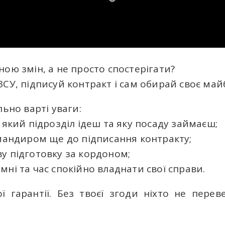
ою змін, а не просто спостерігати?
ЗСУ, підписуй контракт і сам обирай своє май
льно варті уваги:
у який підрозділ ідеш та яку посаду займаєш;
омандиром ще до підписання контракту;
ву підготовку за кордоном;
мні та час спокійно владнати свої справи.
ої гарантії. Без твоєї згоди ніхто не пере