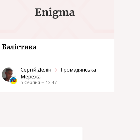
Балістика
Сергiй Делін
Громадянська
Мережа
5 Серпня
13:47