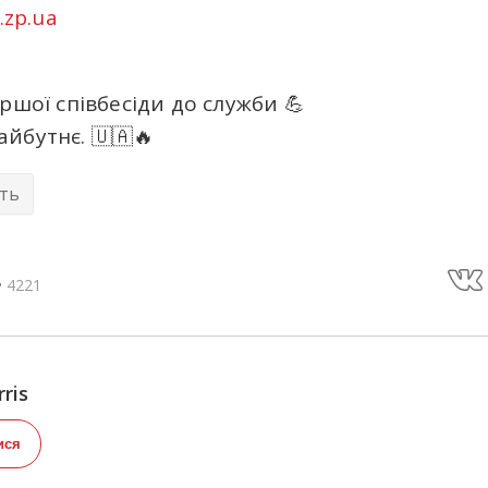
.zp.ua
ршої співбесіди до служби 💪
йбутнє. 🇺🇦🔥
сть
4221
ris
ися