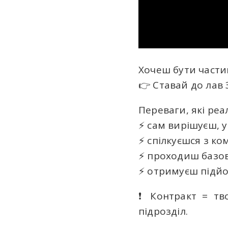
Хочеш бути частин
👉 Ставай до лав 
Переваги, які реа
⚡️ сам вирішуєш, 
⚡️ спілкуєшся з к
⚡️ проходиш базо
⚡️ отримуєш підйо
❗️ Контракт = тв
підрозділ.