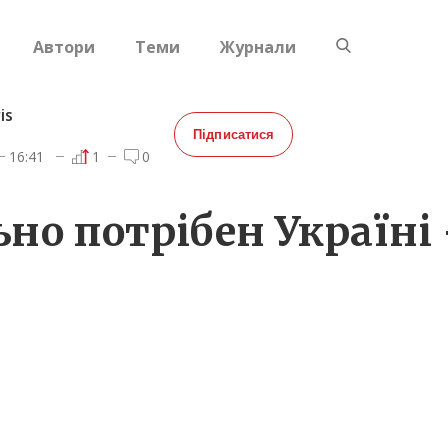
Автори
Теми
Журнали
is
Підписатися
16:41
1
0
ьно потрібен Україні