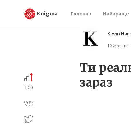
Enigma
Головна
Найкраще
Kevin Harr
12 Жовтня
Ти реал
зараз
1.00