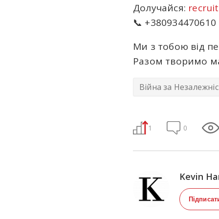
Долучайся:
recruit
📞 +380934470610
Ми з тобою від пе
Разом творимо ма
Війна за Незалежні
1
0
Kevin Har
Підписат