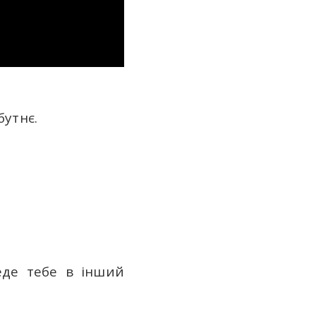
бутнє.
веде тебе в інший